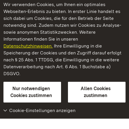
Wir verwenden Cookies, um Ihnen ein optimales
Webseiten-Erlebnis zu bieten. In erster Linie handelt es
Kommen. Staunen. Genießen.
sich dabei um Cookies, die für den Betrieb der Seite
notwendig sind. Zudem nutzen wir Cookies zu Analyse-
sowie anonymen Statistikzwecken. Weitere
Informationen finden Sie in unseren
Datenschutzhinweisen.
Ihre Einwilligung in die
Staatliche Schlösser und Gärten Baden‑Württemberg
Speicherung der Cookies und den Zugriff darauf erfolgt
nach § 25 Abs. 1 TTDSG, die Einwilligung in die weitere
Staatliche Schlösser und Gärten Baden-Württemberg
Datenverarbeitung nach Art. 6 Abs. 1 Buchstabe a)
DSGVO.
Kontakt
FAQ
Impressum
Datenschutz
Gebärdensprache
Leichte Sprache
Erklärung zur Barrierefreiheit
Nur notwendigen
Allen Cookies
BITV-konform (geprüfte Seiten)
Cookies zustimmen
zustimmen
Cookie-Einstellungen anzeigen
Weiteres
Portal
Monumente