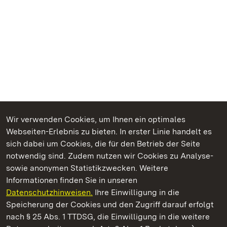
Wir verwenden Cookies, um Ihnen ein optimales
Webseiten-Erlebnis zu bieten. In erster Linie handelt es
Kommen. Staunen. Genießen.
sich dabei um Cookies, die für den Betrieb der Seite
notwendig sind. Zudem nutzen wir Cookies zu Analyse-
sowie anonymen Statistikzwecken. Weitere
Informationen finden Sie in unseren
Datenschutzhinweisen.
Ihre Einwilligung in die
Staatliche Schlösser und Gärten Baden‑Württemberg
Speicherung der Cookies und den Zugriff darauf erfolgt
nach § 25 Abs. 1 TTDSG, die Einwilligung in die weitere
Staatliche Schlösser und Gärten Baden-Württemberg