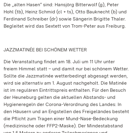
Die „alten Hasen“ sind: Hansjörg Bitterwolf (g), Peter
Hohl (tb), Heinz Schmid (cl + ts), Otto Bauknecht (b) und
Ferdinand Schreiber (dr) sowie Sängerin Brigitte Thaler.
Begleitet wird das Sextett von Trom-Peter aus Freiburg.
JAZZMATINÉE BEI SCHÖNEM WETTER
Die Veranstaltung findet am 18. Juli um 11 Uhr unter
freiem Himmel statt – und damit nur bei schönem Wetter.
Sollte die Jazzmatinée wetterbedingt abgesagt werden,
wird sie alternativ am 1. August nachgeholt. Die Matinée
ist im regulären Eintrittspreis enthalten. Für den Besuch
der Heuneburg gelten die aktuellen Abstands- und
Hygieneregeln der Corona-Verordnung des Landes: In
den Häusern und an Engstellen des Freigeländes besteht
die Pflicht zum Tragen einer Mund-Nase-Bedeckung
(medizinische oder FFP2-Maske). Der Mindestabstand
von 1,5 Metern zu anderen Teilnehmerinnen und