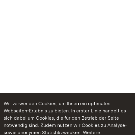
Wir verwenden Cookies, um Ihnen ein optimales
Webseiten-Erlebnis zu bieten. In erster Linie handelt es
Kommen. Staunen. Genießen.
sich dabei um Cookies, die für den Betrieb der Seite
notwendig sind. Zudem nutzen wir Cookies zu Analyse-
sowie anonymen Statistikzwecken. Weitere