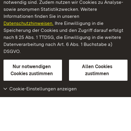
notwendig sind. Zudem nutzen wir Cookies zu Analyse-
sowie anonymen Statistikzwecken. Weitere
Informationen finden Sie in unseren
Datenschutzhinweisen.
Ihre Einwilligung in die
Staatliche Schlösser und Gärten Baden‑Württemberg
Speicherung der Cookies und den Zugriff darauf erfolgt
nach § 25 Abs. 1 TTDSG, die Einwilligung in die weitere
Staatliche Schlösser und Gärten Baden-Württemberg
Datenverarbeitung nach Art. 6 Abs. 1 Buchstabe a)
DSGVO.
Kontakt
FAQ
Impressum
Datenschutz
Gebärdensprache
Leichte Sprache
Erklärung zur Barrierefreiheit
Nur notwendigen
Allen Cookies
BITV-konform (geprüfte Seiten)
Cookies zustimmen
zustimmen
Cookie-Einstellungen anzeigen
Weiteres
Portal
Monumente
Besuchen Sie uns auf
Facebook
Besuchen Sie uns auf
Instagram