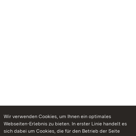
Wir verwenden Cookies, um Ihnen ein optimales
Webseiten-Erlebnis zu bieten. In erster Linie handelt es
Kommen. Staunen. Genießen.
sich dabei um Cookies, die für den Betrieb der Seite