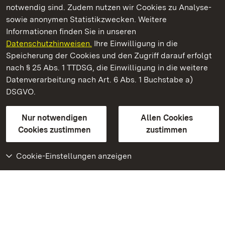
notwendig sind. Zudem nutzen wir Cookies zu Analyse-
sowie anonymen Statistikzwecken. Weitere
Informationen finden Sie in unseren
Datenschutzhinweisen.
Ihre Einwilligung in die
Staatliche Schlösser und Gärten Baden‑Württemberg
Speicherung der Cookies und den Zugriff darauf erfolgt
nach § 25 Abs. 1 TTDSG, die Einwilligung in die weitere
Staatliche Schlösser und Gärten Baden-Württemberg
Datenverarbeitung nach Art. 6 Abs. 1 Buchstabe a)
DSGVO.
Kontakt
FAQ
Impressum
Datenschutz
Gebärdensprache
Leichte Sprache
Erklärung zur Barrierefreiheit
Nur notwendigen
Allen Cookies
BITV-konform (geprüfte Seiten)
Cookies zustimmen
zustimmen
Cookie-Einstellungen anzeigen
Weiteres
Portal
Monumente
Besuchen Sie uns auf
Facebook
Besuchen Sie uns auf
Instagram