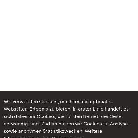
Wir verwenden Cookies, um Ihnen ein optimales
Webseiten-Erlebnis zu bieten. In erster Linie handelt es
Kommen. Staunen. Genießen.
sich dabei um Cookies, die für den Betrieb der Seite
notwendig sind. Zudem nutzen wir Cookies zu Analyse-
sowie anonymen Statistikzwecken. Weitere