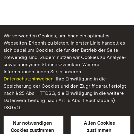
Wir verwenden Cookies, um Ihnen ein optimales
Webseiten-Erlebnis zu bieten. In erster Linie handelt es
Kommen. Staunen. Genießen.
sich dabei um Cookies, die für den Betrieb der Seite
notwendig sind. Zudem nutzen wir Cookies zu Analyse-
sowie anonymen Statistikzwecken. Weitere
Informationen finden Sie in unseren
Datenschutzhinweisen.
Ihre Einwilligung in die
Staatliche Schlösser und Gärten Baden‑Württemberg
Speicherung der Cookies und den Zugriff darauf erfolgt
nach § 25 Abs. 1 TTDSG, die Einwilligung in die weitere
Staatliche Schlösser und Gärten Baden-Württemberg
Datenverarbeitung nach Art. 6 Abs. 1 Buchstabe a)
DSGVO.
Kontakt
FAQ
Impressum
Datenschutz
Gebärdensprache
Leichte Sprache
Erklärung zur Barrierefreiheit
Nur notwendigen
Allen Cookies
BITV-konform (geprüfte Seiten)
Cookies zustimmen
zustimmen