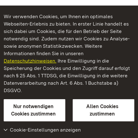
Wir verwenden Cookies, um Ihnen ein optimales
Webseiten-Erlebnis zu bieten. In erster Linie handelt es
Kommen. Staunen. Genießen.
sich dabei um Cookies, die für den Betrieb der Seite
notwendig sind. Zudem nutzen wir Cookies zu Analyse-
sowie anonymen Statistikzwecken. Weitere
Informationen finden Sie in unseren
Datenschutzhinweisen.
Ihre Einwilligung in die
Staatliche Schlösser und Gärten Baden‑Württemberg
Speicherung der Cookies und den Zugriff darauf erfolgt
nach § 25 Abs. 1 TTDSG, die Einwilligung in die weitere
Staatliche Schlösser und Gärten Baden-Württemberg
Datenverarbeitung nach Art. 6 Abs. 1 Buchstabe a)
DSGVO.
Kontakt
FAQ
Impressum
Datenschutz
Gebärdensprache
Leichte Sprache
Erklärung zur Barrierefreiheit
Nur notwendigen
Allen Cookies
BITV-konform (geprüfte Seiten)
Cookies zustimmen
zustimmen
Cookie-Einstellungen anzeigen
Weiteres