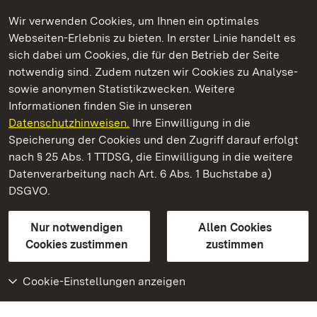
Wir verwenden Cookies, um Ihnen ein optimales
Webseiten-Erlebnis zu bieten. In erster Linie handelt es
Kommen. Staunen. Genießen.
sich dabei um Cookies, die für den Betrieb der Seite
notwendig sind. Zudem nutzen wir Cookies zu Analyse-
sowie anonymen Statistikzwecken. Weitere
Informationen finden Sie in unseren
Datenschutzhinweisen.
Ihre Einwilligung in die
Staatliche Schlösser und Gärten Baden‑Württemberg
Speicherung der Cookies und den Zugriff darauf erfolgt
nach § 25 Abs. 1 TTDSG, die Einwilligung in die weitere
Staatliche Schlösser und Gärten Baden-Württemberg
Datenverarbeitung nach Art. 6 Abs. 1 Buchstabe a)
DSGVO.
Kontakt
FAQ
Impressum
Datenschutz
Gebärdensprache
Leichte Sprache
Erklärung zur Barrierefreiheit
Nur notwendigen
Allen Cookies
BITV-konform (geprüfte Seiten)
Cookies zustimmen
zustimmen
Cookie-Einstellungen anzeigen
Weiteres
Portal
Monumente