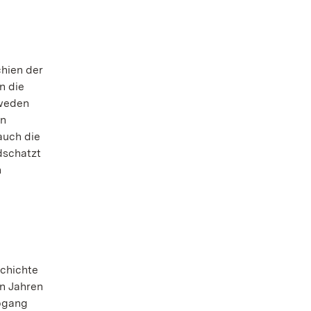
chien der
n die
hweden
en
auch die
dschatzt
n
chichte
en Jahren
Abgang