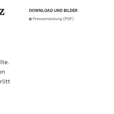
z
DOWNLOAD UND BILDER
Pressemeldung (PDF)
lte.
en
litt