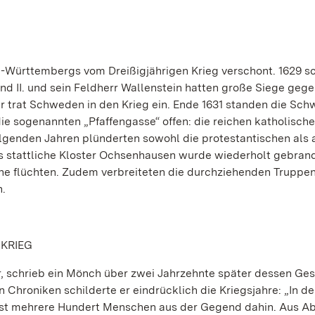
n-Württembergs vom Dreißigjährigen Krieg verschont. 1629 s
nd II. und sein Feldherr Wallenstein hatten große Siege gege
r trat Schweden in den Krieg ein. Ende 1631 standen die Sc
die sogenannten „Pfaffengasse“ offen: die reichen katholisch
lgenden Jahren plünderten sowohl die protestantischen als 
s stattliche Kloster Ochsenhausen wurde wiederholt gebran
e flüchten. Zudem verbreiteten die durchziehenden Truppe
n.
 KRIEG
 schrieb ein Mönch über zwei Jahrzehnte später dessen Ges
 Chroniken schilderte er eindrücklich die Kriegsjahre: „In d
e Pest mehrere Hundert Menschen aus der Gegend dahin. Aus 