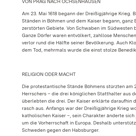
VON PRAG NACH OCHSENHAUSEN
Am 23. Mai 1618 begann der Dreißigjährige Krieg. B
Ständen in Böhmen und dem Kaiser begann, ganz Eu
zerstörten Gebiete. Von Schwaben im Südwesten b
Ganze Dörfer waren entvölkert, zahllose Mensche
verlor rund die Hälfte seiner Bevölkerung. Auch 
dem Tod, mehrmals wurde die einst stolze Benedik
RELIGION ODER MACHT
Die protestantische Stände Böhmens stürzten am 23
Herrschers – die drei königlichen Statthalter aus d
überlebten die drei. Der Kaiser erklärte daraufhin 
rasch aus. Anfangs war der Dreißigjährige Krieg w
katholischen Kaiser –, sein Charakter änderte sic
um die Vorherrschaft in Europa. Deshalb unterstüt
Schweden gegen den Habsburger.