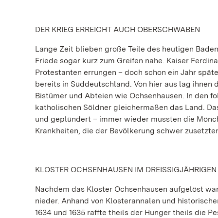
DER KRIEG ERREICHT AUCH OBERSCHWABEN
Lange Zeit blieben große Teile des heutigen Bade
Friede sogar kurz zum Greifen nahe. Kaiser Ferdina
Protestanten errungen – doch schon ein Jahr späte
bereits in Süddeutschland. Von hier aus lag ihnen 
Bistümer und Abteien wie Ochsenhausen. In den fo
katholischen Söldner gleichermaßen das Land. Da
und geplündert – immer wieder mussten die Mönch
Krankheiten, die der Bevölkerung schwer zusetzte
KLOSTER OCHSENHAUSEN IM DREISSIGJÄHRIGEN
Nachdem das Kloster Ochsenhausen aufgelöst war,
nieder. Anhand von Klosterannalen und historischen
1634 und 1635 raffte theils der Hunger theils di