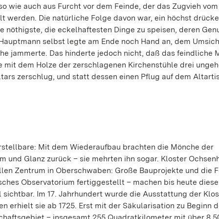
 so wie auch aus Furcht vor dem Feinde, der das Zugvieh vom
llt werden. Die natürliche Folge davon war, ein höchst drück
e nöthigste, die eckelhaftesten Dinge zu speisen, deren Gen
 Hauptmann selbst legte am Ende noch Hand an, dem Umsich
he jammerte. Das hinderte jedoch nicht, daß das feindliche M
he mit dem Holze der zerschlagenen Kirchenstühle drei unge
tars zerschlug, und statt dessen einen Pflug auf dem Altarti
stellbare: Mit dem Wiederaufbau brachten die Mönche der
m und Glanz zurück – sie mehrten ihn sogar. Kloster Ochse
ellen Zentrum in Oberschwaben: Große Bauprojekte und die 
ches Observatorium fertiggestellt – machen bis heute diese
 sichtbar. Im 17. Jahrhundert wurde die Ausstattung der Klos
rhielt sie ab 1725. Erst mit der Säkularisation zu Beginn d
rschaftsgebiet – insgesamt 255 Quadratkilometer mit über 8.5