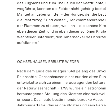
des Zugviehs und zum Theil auch der Saatfrüchte,
wegführte, konnten die Felder nicht gehörig beste
Mangel an Lebensmittel – der Hunger, der die Leut
die Pest zuzog.“ Und weiter: „Der kommandirende
der Flammen zu steuern, weil Ihn … die schöne Kirc
eben dieser Zeit, und in eben dieser schönen Kirc
Wachfeuer unterhielt, den Tabernackel des Kreuzal
aufpflanzte.“
OCHSENHAUSEN ERBLÜTE WIEDER
Nach dem Ende des Krieges 1648 gelang das Unvor
Reichsabtei Ochsenhausen nicht nur den alten Ruh
entwickelte sich zu einem herausragenden kultur
der Naturwissenschaft – 1793 wurde ein astronomis
herausragende Stellung des Klosters eindrucksvoll
erneuert. Das heute bestimmende barocke Aussehen e
Jahrhunderts fiel das reiche Kloster und sein Her