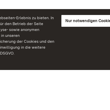
seiten-Erlebnis zu bieten. In
Nur notwendigen Cooki
für den Betrieb der Seite
lyse- sowie anonymen
 in unseren
peicherung der Cookies und den
inwilligung in die weitere
) DSGVO.
Staatliche Schlösser un
Baden-Württemberg
Kontakt
FAQ
Impressum
Datenschutz
Gebärdensprache
Leichte Sprache
Erklärung zur Barrierefre