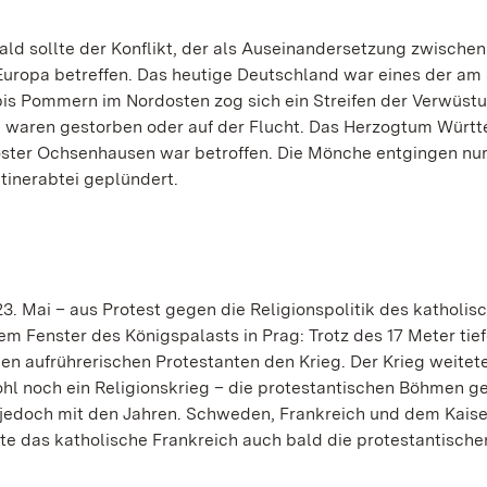
ald sollte der Konflikt, der als Auseinandersetzung zwische
ropa betreffen. Das heutige Deutschland war eines der am 
is Pommern im Nordosten zog sich ein Streifen der Verwüstu
n waren gestorben oder auf der Flucht. Das Herzogtum Würt
Kloster Ochsenhausen war betroffen. Die Mönche entgingen nu
tinerabtei geplündert.
. Mai – aus Protest gegen die Religionspolitik des katholis
em Fenster des Königspalasts in Prag: Trotz des 17 Meter tief
den aufrührerischen Protestanten den Krieg. Der Krieg weitet
ohl noch ein Religionskrieg – die protestantischen Böhmen 
h jedoch mit den Jahren. Schweden, Frankreich und dem Kaise
zte das katholische Frankreich auch bald die protestantische