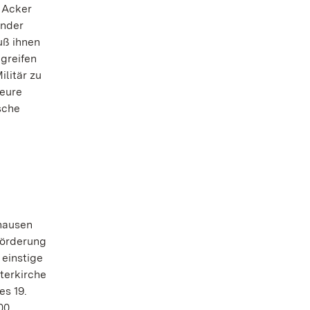
 Acker
ender
uß ihnen
greifen
ilitär zu
heure
sche
nhausen
Förderung
 einstige
terkirche
es 19.
00