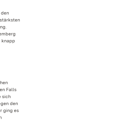
n den
stärksten
ng.
temberg
r knapp
chen
en Falls
e sich
gegen den
r ging es
n