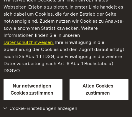
Webseiten-Erlebnis zu bieten. In erster Linie handelt es
Kommen. Staunen. Genießen.
sich dabei um Cookies, die für den Betrieb der Seite
notwendig sind. Zudem nutzen wir Cookies zu Analyse-
sowie anonymen Statistikzwecken. Weitere
Informationen finden Sie in unseren
Datenschutzhinweisen.
Ihre Einwilligung in die
Staatliche Schlösser und Gärten Baden‑Württemberg
Speicherung der Cookies und den Zugriff darauf erfolgt
nach § 25 Abs. 1 TTDSG, die Einwilligung in die weitere
Staatliche Schlösser und Gärten Baden-Württemberg
Datenverarbeitung nach Art. 6 Abs. 1 Buchstabe a)
DSGVO.
Kontakt
FAQ
Impressum
Datenschutz
Gebärdensprache
Leichte Sprache
Erklärung zur Barrierefreiheit
Nur notwendigen
Allen Cookies
BITV-konform (geprüfte Seiten)
Cookies zustimmen
zustimmen
Cookie-Einstellungen anzeigen
Weiteres
Portal
Monumente
Besuchen Sie uns auf