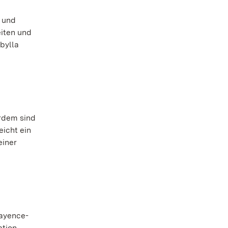
s und
eiten und
bylla
erdem sind
eicht ein
einer
Fayence-
tion.