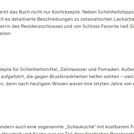
merkt das Buch nicht nur Kochrezepte. Neben Schönheitstipp
t es detaillierte Beschreibungen zu ostasiatischen Lackarb
rrin des Residenzschlosses und von Schloss Favorite ließ Si
ellen.
 Rezepte für Schönheitsmittel, Zahnwasser und Pomaden. Auß
aufgeführt, die gegen Brustkrankheiten helfen sollten – viell
in, denn nach heutigem Wissen waren ihre letzten Jahre von 
 sondern auch eine sogenannte „Schauküche“ mit kostbarem 
 Haushalt und Küche war ein Teil ihrer fürstlichen Repräsenta