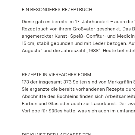
EIN BESONDERES REZEPTBUCH
Diese gab es bereits im 17. Jahrhundert – auch di
Rezeptbuch von ihrem Großvater geschenkt. Das Buc
angemerckter Kunst- Speiß- Confitur- und Medicina
15 cm, stabil gebunden und mit Leder bezogen. Auf 
Augusta" und die Jahreszahl „1688“. Heute befinde
REZEPTE IN VIERFACHER FORM
173 der insgesamt 373 Seiten sind von Markgräfin 
Sie ergänzte die bereits vorhandenen Rezepte durc
Abschnitte des Büchleins finden sich Arbeitsanle
Farben und Glas oder auch zur Lasurkunst. Der zwe
Vorliebe für Süßes hatte, was sich auch im umfangre
DIE KUNST DER LACKARBEITEN