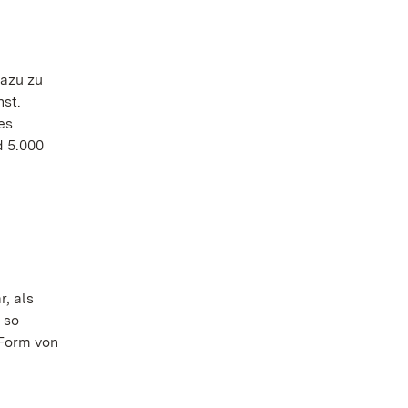
azu zu
nst.
es
d 5.000
, als
 so
 Form von