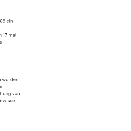
88 ein
n 17 mal
a
n worden:
er
llung von
gewisse