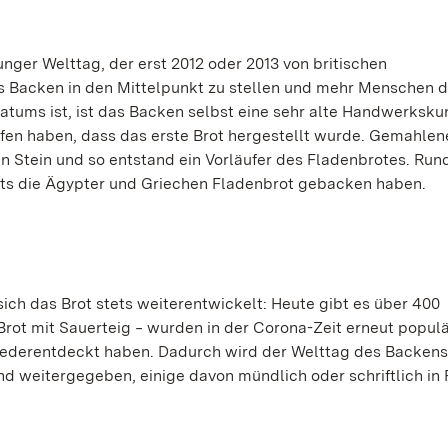
unger Welttag, der erst 2012 oder 2013 von britischen
s Backen in den Mittelpunkt zu stellen und mehr Menschen d
tums ist, ist das Backen selbst eine sehr alte Handwerksku
olfen haben, dass das erste Brot hergestellt wurde. Gemahlen
n Stein und so entstand ein Vorläufer des Fladenbrotes. Run
eits die Ägypter und Griechen Fladenbrot gebacken haben.
ch das Brot stets weiterentwickelt: Heute gibt es über 400
rot mit Sauerteig ‒ wurden in der Corona-Zeit erneut populär
iederentdeckt haben. Dadurch wird der Welttag des Backens
nd weitergegeben, einige davon mündlich oder schriftlich in