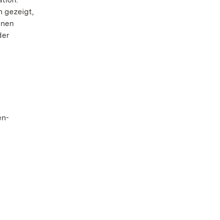
 gezeigt,
inen
der
en-