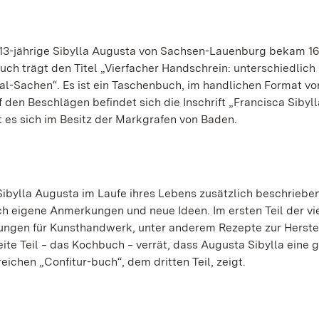
e 13-jährige Sibylla Augusta von Sachsen-Lauenburg bekam 16
h trägt den Titel „Vierfacher Handschrein: unterschiedlich
l-Sachen“. Es ist ein Taschenbuch, im handlichen Format vo
den Beschlägen befindet sich die Inschrift „Francisca Sibyll
t es sich im Besitz der Markgrafen von Baden.
Sibylla Augusta im Laufe ihres Lebens zusätzlich beschriebe
h eigene Anmerkungen und neue Ideen. Im ersten Teil der vi
itungen für Kunsthandwerk, unter anderem Rezepte zur Herste
ite Teil ‒ das Kochbuch ‒ verrät, dass Augusta Sibylla eine 
ichen „Confitur-buch“, dem dritten Teil, zeigt.