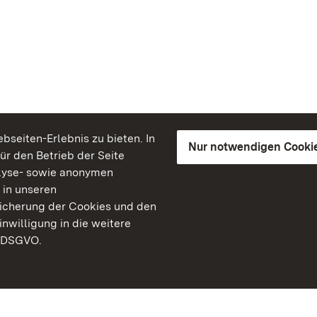
seiten-Erlebnis zu bieten. In
Nur notwendigen Cooki
für den Betrieb der Seite
lyse- sowie anonymen
 in unseren
peicherung der Cookies und den
inwilligung in die weitere
) DSGVO.
Staatliche Schlösser un
Baden-Württemberg
Kontakt
FAQ