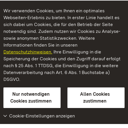
Wir verwenden Cookies, um Ihnen ein optimales
Webseiten-Erlebnis zu bieten. In erster Linie handelt es
Kommen. Staunen. Genießen.
sich dabei um Cookies, die für den Betrieb der Seite
notwendig sind. Zudem nutzen wir Cookies zu Analyse-
sowie anonymen Statistikzwecken. Weitere
Informationen finden Sie in unseren
Datenschutzhinweisen.
Ihre Einwilligung in die
Staatliche Schlösser und Gärten Baden‑Württemberg
Speicherung der Cookies und den Zugriff darauf erfolgt
nach § 25 Abs. 1 TTDSG, die Einwilligung in die weitere
Staatliche Schlösser und Gärten Baden-Württemberg
Datenverarbeitung nach Art. 6 Abs. 1 Buchstabe a)
DSGVO.
Kontakt
FAQ
Impressum
Datenschutz
Gebärdensprache
Leichte Sprache
Erklärung zur Barrierefreiheit
Nur notwendigen
Allen Cookies
BITV-konform (geprüfte Seiten)
Cookies zustimmen
zustimmen
Cookie-Einstellungen anzeigen
Weiteres
Portal
Monumente