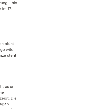
zung – bis
 im 17.
en blüht
ige wild
nze steht
eht es um
wie
eigt: Die
tagen