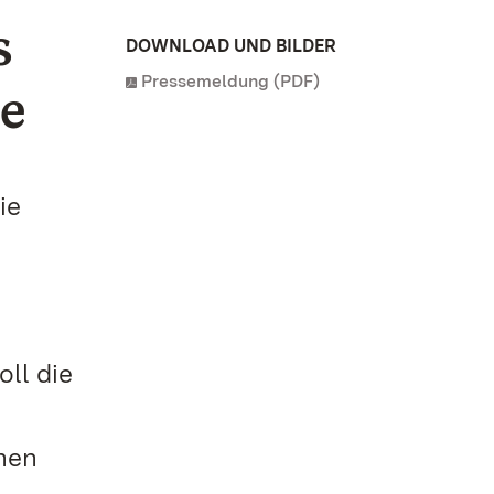
s
DOWNLOAD UND BILDER
Pressemeldung (PDF)
ie
ie
ll die
nen