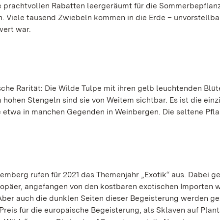
ie prachtvollen Rabatten leergeräumt für die Sommerbepflan
 Viele tausend Zwiebeln kommen in die Erde – unvorstellbar
wert war.
e Rarität: Die Wilde Tulpe mit ihren gelb leuchtenden Blüt
 hohen Stengeln sind sie von Weitem sichtbar. Es ist die einz
 etwa in manchen Gegenden in Weinbergen. Die seltene Pfla
emberg rufen für 2021 das Themenjahr „Exotik“ aus. Dabei g
uropäer, angefangen von den kostbaren exotischen Importen 
Aber auch die dunklen Seiten dieser Begeisterung werden gez
reis für die europäische Begeisterung, als Sklaven auf Plan