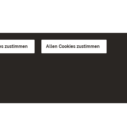
es zustimmen
Allen Cookies zustimmen
d Gärten
Weiteres
Portal
Monumente
Besuchen Sie uns auf Facebook
Besuchen Sie uns auf Instagram
Besuchen Sie uns auf Youtube