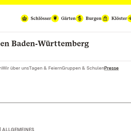
Schlösser
Gärten
Burgen
Klöster
rten Baden‑Württemberg
n
Wir über uns
Tagen & Feiern
Gruppen & Schulen
Presse
| ALLGEMEINES