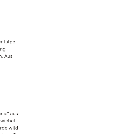
entulpe
ung
n. Aus
nie“ aus:
Zwiebel
rde wild