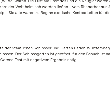
r „Wilde“ waren. Die Lust auf Fremdes und die Neugier waren 
ndern der Welt heimisch werden ließen – vom Rhabarber aus A
lpe. Sie alle waren zu Beginn exotische Kostbarkeiten für di
nte der Staatlichen Schlösser und Gärten Baden-Württember
lossen. Der Schlossgarten ist geöffnet; für den Besuch ist n
Corona-Test mit negativem Ergebnis nötig.