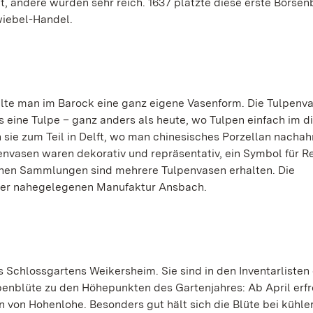
t, andere wurden sehr reich. 1637 platzte diese erste Börsen
wiebel-Handel.
elte man im Barock eine ganz eigene Vasenform. Die Tulpenv
s eine Tulpe – ganz anders als heute, wo Tulpen einfach im d
 sie zum Teil in Delft, wo man chinesisches Porzellan nacha
penvasen waren dekorativ und repräsentativ, ein Symbol für 
chen Sammlungen sind mehrere Tulpenvasen erhalten. Die
der nahegelegenen Manufaktur Ansbach.
 Schlossgartens Weikersheim. Sie sind in den Inventarlisten
lpenblüte zu den Höhepunkten des Gartenjahres: Ab April erfr
n von Hohenlohe. Besonders gut hält sich die Blüte bei kühle