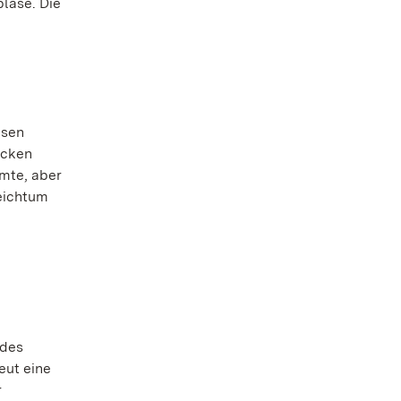
blase. Die
asen
icken
hmte, aber
Reichtum
 des
eut eine
r