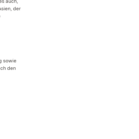
es auch,
sien, der
e
g sowie
ach den