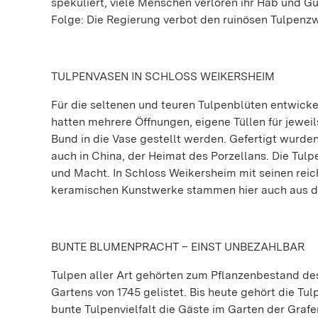
spekuliert, viele Menschen verloren ihr Hab und Gu
Folge: Die Regierung verbot den ruinösen Tulpenz
TULPENVASEN IN SCHLOSS WEIKERSHEIM
Für die seltenen und teuren Tulpenblüten entwick
hatten mehrere Öffnungen, eigene Tüllen für jeweil
Bund in die Vase gestellt werden. Gefertigt wurden
auch in China, der Heimat des Porzellans. Die Tul
und Macht. In Schloss Weikersheim mit seinen rei
keramischen Kunstwerke stammen hier auch aus 
BUNTE BLUMENPRACHT – EINST UNBEZAHLBAR
Tulpen aller Art gehörten zum Pflanzenbestand des
Gartens von 1745 gelistet. Bis heute gehört die Tu
bunte Tulpenvielfalt die Gäste im Garten der Grafe