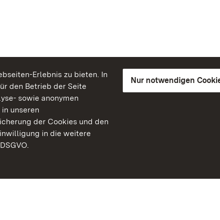
seiten-Erlebnis zu bieten. In
Nur notwendigen Cooki
für den Betrieb der Seite
lyse- sowie anonymen
 in unseren
peicherung der Cookies und den
inwilligung in die weitere
) DSGVO.
Staatliche Schlösser un
Baden-Württemberg
Kontakt
FAQ
Impressum
Datenschutz