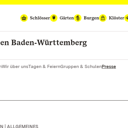
Schlösser
Gärten
Burgen
Klöster
rten Baden‑Württemberg
n
Wir über uns
Tagen & Feiern
Gruppen & Schulen
Presse
 | ALLGEMEINES