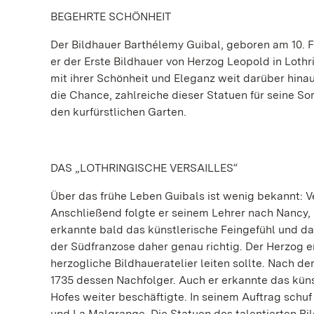
BEGEHRTE SCHÖNHEIT
Der Bildhauer Barthélemy Guibal, geboren am 10. Fe
er der Erste Bildhauer von Herzog Leopold in Lot
mit ihrer Schönheit und Eleganz weit darüber hinau
die Chance, zahlreiche dieser Statuen für seine S
den kurfürstlichen Garten.
DAS „LOTHRINGISCHE VERSAILLES“
Über das frühe Leben Guibals ist wenig bekannt: Ve
Anschließend folgte er seinem Lehrer nach Nancy,
erkannte bald das künstlerische Feingefühl und das 
der Südfranzose daher genau richtig. Der Herzog e
herzogliche Bildhaueratelier leiten sollte. Nach 
1735 dessen Nachfolger. Auch er erkannte das küns
Hofes weiter beschäftigte. In seinem Auftrag schuf 
und La Malgrange. Die Statuen des talentierten Bi