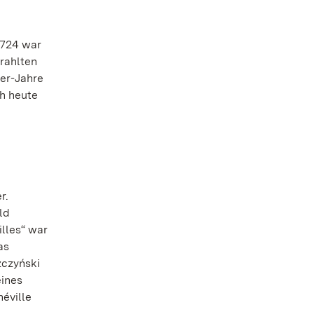
1724 war
rahlten
0er-Jahre
ch heute
r.
ld
illes“ war
as
zczyński
eines
néville