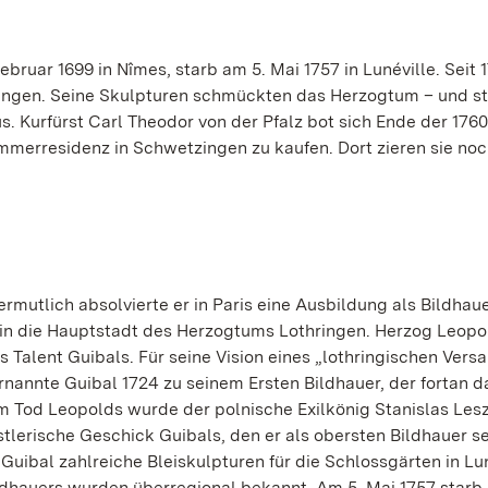
bruar 1699 in Nîmes, starb am 5. Mai 1757 in Lunéville. Seit 
hringen. Seine Skulpturen schmückten das Herzogtum – und st
s. Kurfürst Carl Theodor von der Pfalz bot sich Ende der 176
ommerresidenz in Schwetzingen zu kaufen. Dort zieren sie no
rmutlich absolvierte er in Paris eine Ausbildung als Bildhaue
 in die Hauptstadt des Herzogtums Lothringen. Herzog Leopo
Talent Guibals. Für seine Vision eines „lothringischen Versa
rnannte Guibal 1724 zu seinem Ersten Bildhauer, der fortan d
dem Tod Leopolds wurde der polnische Exilkönig Stanislas Les
tlerische Geschick Guibals, den er als obersten Bildhauer s
Guibal zahlreiche Bleiskulpturen für die Schlossgärten in Lu
ldhauers wurden überregional bekannt. Am 5. Mai 1757 starb