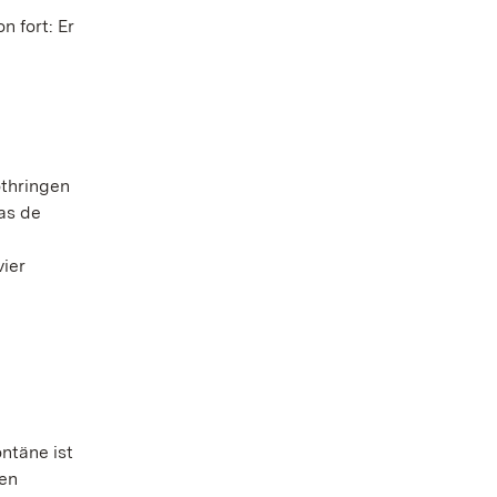
n fort: Er
othringen
las de
vier
ntäne ist
ien