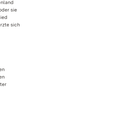
enland
oder sie
Lied
rzte sich
en
en
ter