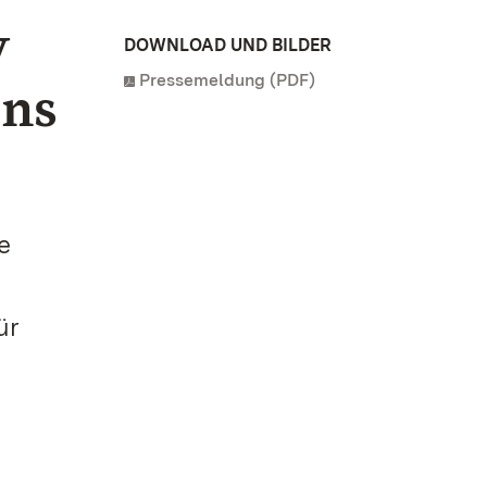
y
DOWNLOAD UND BILDER
Pressemeldung (PDF)
ens
e
ür