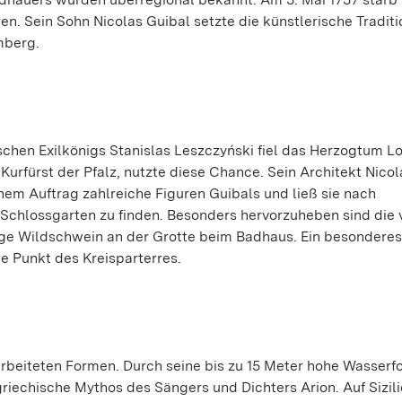
en. Sein Sohn Nicolas Guibal setzte die künstlerische Traditio
mberg.
chen Exilkönigs Stanislas Leszczyński fiel das Herzogtum L
Kurfürst der Pfalz, nutzte diese Chance. Sein Architekt Nico
nem Auftrag zahlreiche Figuren Guibals und ließ sie nach
 Schlossgarten zu finden. Besonders hervorzuheben sind die 
ge Wildschwein an der Grotte beim Badhaus. Ein besonderes
e Punkt des Kreisparterres.
rbeiteten Formen. Durch seine bis zu 15 Meter hohe Wasserfo
griechische Mythos des Sängers und Dichters Arion. Auf Sizil