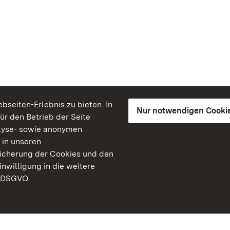
seiten-Erlebnis zu bieten. In
Nur notwendigen Cooki
für den Betrieb der Seite
lyse- sowie anonymen
 in unseren
peicherung der Cookies und den
inwilligung in die weitere
) DSGVO.
Staatliche Schlösser un
Baden-Württemberg
Kontakt