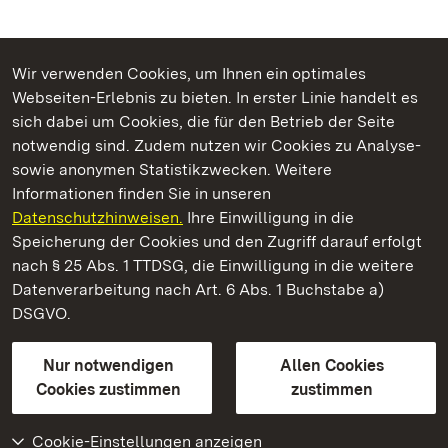
Wir verwenden Cookies, um Ihnen ein optimales
Webseiten-Erlebnis zu bieten. In erster Linie handelt es
Kommen. Staunen. Genießen.
sich dabei um Cookies, die für den Betrieb der Seite
notwendig sind. Zudem nutzen wir Cookies zu Analyse-
sowie anonymen Statistikzwecken. Weitere
Informationen finden Sie in unseren
Datenschutzhinweisen.
Ihre Einwilligung in die
Staatliche Schlösser und Gärten Baden‑Württemberg
Speicherung der Cookies und den Zugriff darauf erfolgt
nach § 25 Abs. 1 TTDSG, die Einwilligung in die weitere
Staatliche Schlösser und Gärten Baden-Württemberg
Datenverarbeitung nach Art. 6 Abs. 1 Buchstabe a)
DSGVO.
Kontakt
FAQ
Impressum
Datenschutz
Gebärdensprache
Leichte Sprache
Erklärung zur Barrierefreiheit
Nur notwendigen
Allen Cookies
BITV-konform (geprüfte Seiten)
Cookies zustimmen
zustimmen
Cookie-Einstellungen anzeigen
Weiteres