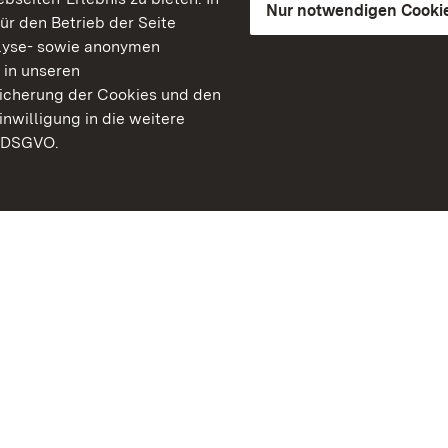
Nur notwendigen Cooki
für den Betrieb der Seite
lyse- sowie anonymen
 in unseren
peicherung der Cookies und den
inwilligung in die weitere
) DSGVO.
Staatliche Schlösser un
Baden-Württemberg
Kontakt
FAQ
Impressum
Datenschutz
Gebärdensprache
Leichte Sprache
Erklärung zur Barrierefre
BITV-konform (geprüfte S