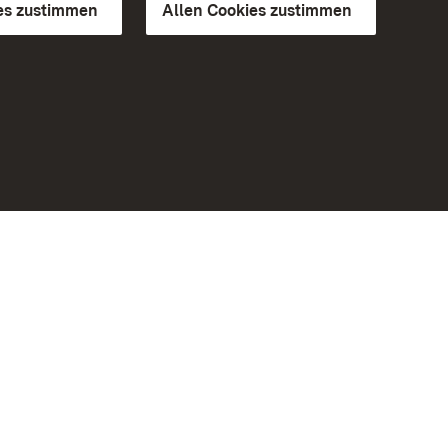
es zustimmen
Allen Cookies zustimmen
d Gärten
Weiteres
Portal
Monumente
Besuchen Sie uns auf Facebook
Besuchen Sie uns auf Instagram
Besuchen Sie uns auf Youtube
Lernen Sie unsere Apps kennen
iheit
Google Play Store
eiten)
App Store für iPhone