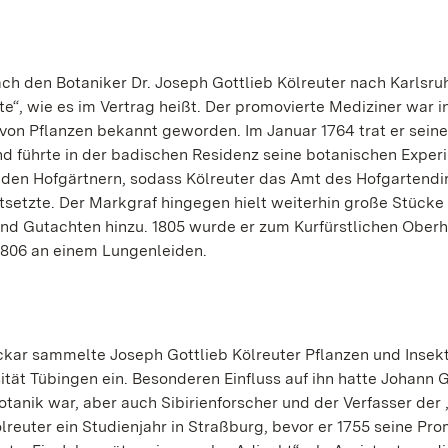
ch den Botaniker Dr. Joseph Gottlieb Kölreuter nach Karlsruh
e“, wie es im Vertrag heißt. Der promovierte Mediziner war in
von Pflanzen bekannt geworden. Im Januar 1764 trat er sein
und führte in der badischen Residenz seine botanischen Expe
 den Hofgärtnern, sodass Kölreuter das Amt des Hofgartendi
tsetzte. Der Markgraf hingegen hielt weiterhin große Stücke
und Gutachten hinzu. 1805 wurde er zum Kurfürstlichen Oberh
1806 an einem Lungenleiden.
eckar sammelte Joseph Gottlieb Kölreuter Pflanzen und Insekt
sität Tübingen ein. Besonderen Einfluss auf ihn hatte Johann 
otanik war, aber auch Sibirienforscher und der Verfasser der 
ölreuter ein Studienjahr in Straßburg, bevor er 1755 seine Pr