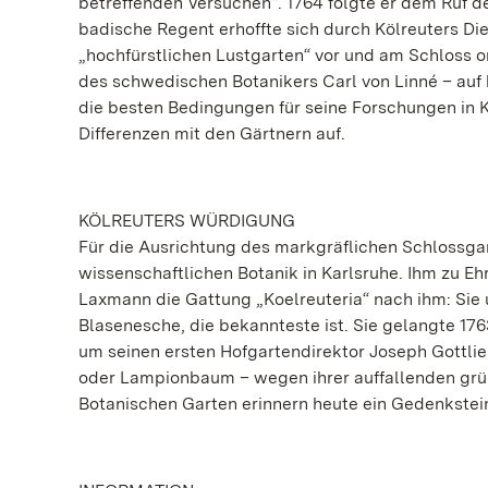
betreffenden Versuchen“. 1764 folgte er dem Ruf d
badische Regent erhoffte sich durch Kölreuters Die
„hochfürstlichen Lustgarten“ vor und am Schloss 
des schwedischen Botanikers Carl von Linné – auf
die besten Bedingungen für seine Forschungen in K
Differenzen mit den Gärtnern auf.
KÖLREUTERS WÜRDIGUNG
Für die Ausrichtung des markgräflichen Schlossga
wissenschaftlichen Botanik in Karlsruhe. Ihm zu Eh
Laxmann die Gattung „Koelreuteria“ nach ihm: Sie u
Blasenesche, die bekannteste ist. Sie gelangte 1763
um seinen ersten Hofgartendirektor Joseph Gottlie
oder Lampionbaum – wegen ihrer auffallenden grün
Botanischen Garten erinnern heute ein Gedenkstein