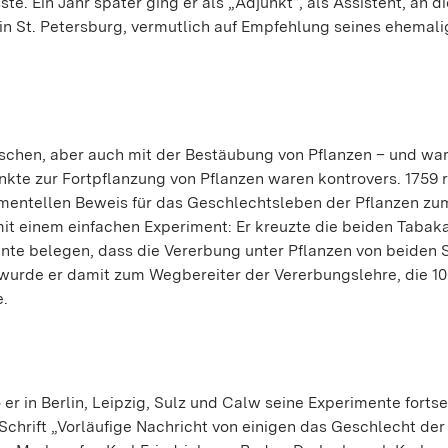
te. Ein Jahr später ging er als „Adjunkt“, als Assistent, an di
in St. Petersburg, vermutlich auf Empfehlung seines ehemal
Fischen, aber auch mit der Bestäubung von Pflanzen – und war
kte zur Fortpflanzung von Pflanzen waren kontrovers. 1759 r
mentellen Beweis für das Geschlechtsleben der Pflanzen zum
 mit einem einfachen Experiment: Er kreuzte die beiden Tabak
nnte belegen, dass die Vererbung unter Pflanzen von beiden 
, wurde er damit zum Wegbereiter der Vererbungslehre, die 1
e.
er in Berlin, Leipzig, Sulz und Calw seine Experimente fortse
 Schrift „Vorläufige Nachricht von einigen das Geschlecht der