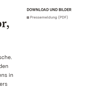
DOWNLOAD UND BILDER
Pressemeldung (PDF)
r,
sche.
nden
ens in
ers