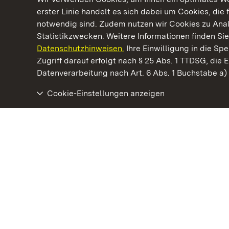
erster Linie handelt es sich dabei um Cookies, die 
notwendig sind. Zudem nutzen wir Cookies zu Ana
Statistikzwecken. Weitere Informationen finden Sie
Datenschutzhinweisen.
Ihre Einwilligung in die S
Kommen. Staunen. Genießen.
Zugriff darauf erfolgt nach § 25 Abs. 1 TTDSG, die E
Datenverarbeitung nach Art. 6 Abs. 1 Buchstabe a
Cookie-Einstellungen anzeigen
Staatliche Schlösser und Gärten Baden‑Württemberg