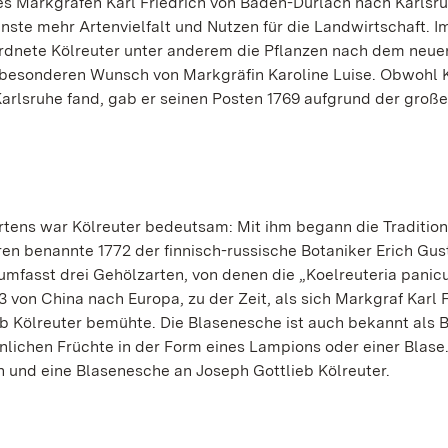
es Markgrafen Karl Friedrich von Baden-Durlach nach Karlsru
nste mehr Artenvielfalt und Nutzen für die Landwirtschaft. I
ordnete Kölreuter unter anderem die Pflanzen nach dem neu
 besonderen Wunsch von Markgräfin Karoline Luise. Obwohl 
arlsruhe fand, gab er seinen Posten 1769 aufgrund der groß
rtens war Kölreuter bedeutsam: Mit ihm begann die Tradition
ren benannte 1772 der finnisch-russische Botaniker Erich Gus
mfasst drei Gehölzarten, von denen die „Koelreuteria panicu
 von China nach Europa, zu der Zeit, als sich Markgraf Karl 
b Kölreuter bemühte. Die Blasenesche ist auch bekannt als 
lichen Früchte in der Form eines Lampions oder einer Blase.
 und eine Blasenesche an Joseph Gottlieb Kölreuter.