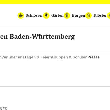
Schlösser
Gärten
Burgen
Klöster
rten Baden‑Württemberg
n
Wir über uns
Tagen & Feiern
Gruppen & Schulen
Presse
INES