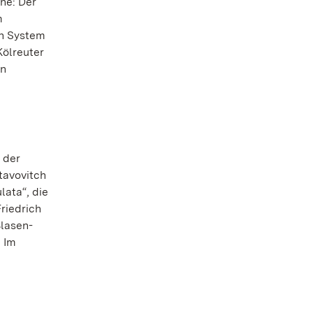
he: Der
m
en System
Kölreuter
en
 der
tavovitch
lata“, die
Friedrich
Blasen-
 Im