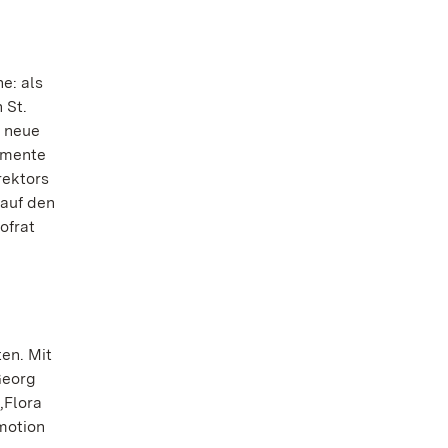
e: als
 St.
e neue
rimente
rektors
 auf den
ofrat
en. Mit
Georg
„Flora
omotion