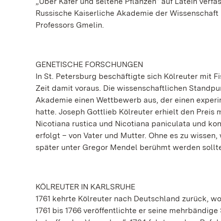
„Über Käfer und seltene Pflanzen“ auf Latein verfass
Russische Kaiserliche Akademie der Wissenschaft 
Professors Gmelin.
GENETISCHE FORSCHUNGEN
In St. Petersburg beschäftigte sich Kölreuter mit 
Zeit damit voraus. Die wissenschaftlichen Standpun
Akademie einen Wettbewerb aus, der einen experi
hatte. Joseph Gottlieb Kölreuter erhielt den Preis
Nicotiana rustica und Nicotiana paniculata und ko
erfolgt – von Vater und Mutter. Ohne es zu wissen
später unter Gregor Mendel berühmt werden sollt
KÖLREUTER IN KARLSRUHE
1761 kehrte Kölreuter nach Deutschland zurück, wo 
1761 bis 1766 veröffentlichte er seine mehrbändige