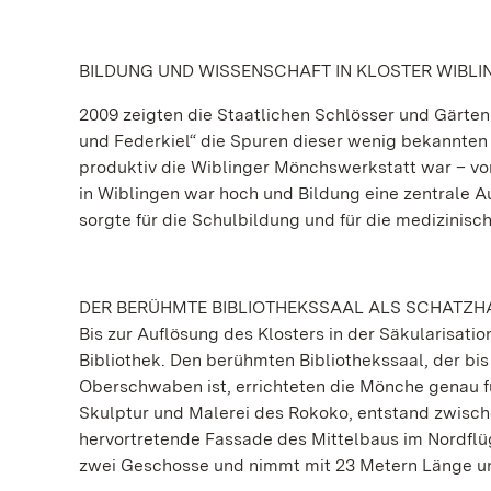
BILDUNG UND WISSENSCHAFT IN KLOSTER WIBLI
2009 zeigten die Staatlichen Schlösser und Gärte
und Federkiel“ die Spuren dieser wenig bekannten 
produktiv die Wiblinger Mönchswerkstatt war – vom
in Wiblingen war hoch und Bildung eine zentrale Au
sorgte für die Schulbildung und für die medizini
DER BERÜHMTE BIBLIOTHEKSSAAL ALS SCHATZH
Bis zur Auflösung des Klosters in der Säkularisati
Bibliothek. Den berühmten Bibliothekssaal, der b
Oberschwaben ist, errichteten die Mönche genau fü
Skulptur und Malerei des Rokoko, entstand zwisch
hervortretende Fassade des Mittelbaus im Nordflüg
zwei Geschosse und nimmt mit 23 Metern Länge und 