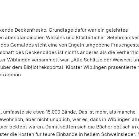
kende Deckenfresko. Grundlage dafür war ein gelehrtes
len abendländischen Wissens und klösterlicher Gelehrsamke
t des Gemäldes steht eine von Engeln umgebene Frauengestal
tschaft des Deckenbildes ist nichts anderes als die Verherrl
er Wiblingen versammelt war. „Alle Schätze der Weisheit u
t über dem Bibliotheksportal. Kloster Wiblingen präsentierte 
tradition.
rt, umfasste sie etwa 15.000 Bände. Das ist mehr, als manche
wöhnlich, aber nicht unüblich, war es, dass in Wiblingen all
er beklebt waren. Damit sollten sich die Bücher optisch in 
ter die Kosten für teure Einbände in hellem Schweinsleder.