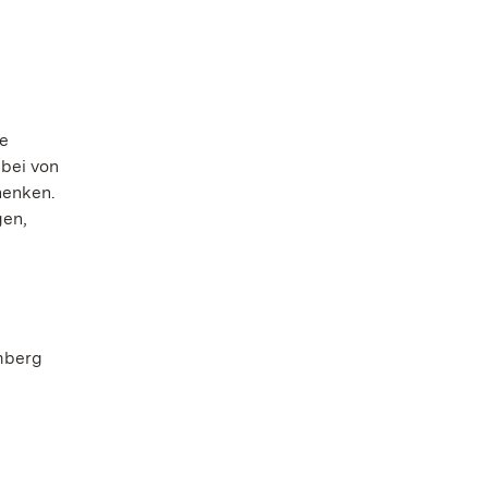
ie
abei von
henken.
gen,
mberg