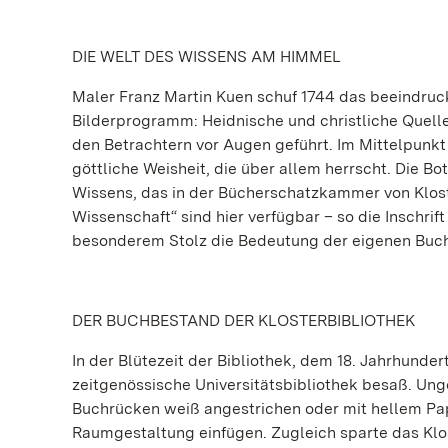
DIE WELT DES WISSENS AM HIMMEL
Maler Franz Martin Kuen schuf 1744 das beeindruc
Bilderprogramm: Heidnische und christliche Quel
den Betrachtern vor Augen geführt. Im Mittelpunk
göttliche Weisheit, die über allem herrscht. Die Bo
Wissens, das in der Bücherschatzkammer von Klost
Wissenschaft“ sind hier verfügbar – so die Inschrif
besonderem Stolz die Bedeutung der eigenen Buch
DER BUCHBESTAND DER KLOSTERBIBLIOTHEK
In der Blütezeit der Bibliothek, dem 18. Jahrhunde
zeitgenössische Universitätsbibliothek besaß. Unge
Buchrücken weiß angestrichen oder mit hellem Papi
Raumgestaltung einfügen. Zugleich sparte das Klos