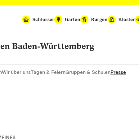
Schlösser
Gärten
Burgen
Klöster
rten Baden‑Württemberg
n
Wir über uns
Tagen & Feiern
Gruppen & Schulen
Presse
MEINES