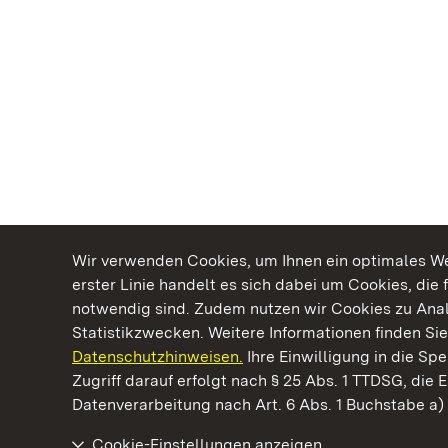
Wir verwenden Cookies, um Ihnen ein optimales Web
erster Linie handelt es sich dabei um Cookies, die 
notwendig sind. Zudem nutzen wir Cookies zu Ana
Statistikzwecken. Weitere Informationen finden Sie
Datenschutzhinweisen.
Ihre Einwilligung in die S
Kommen. Staunen. Genießen.
Zugriff darauf erfolgt nach § 25 Abs. 1 TTDSG, die E
Datenverarbeitung nach Art. 6 Abs. 1 Buchstabe a
Cookie-Einstellungen anzeigen