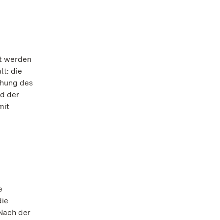
it werden
t: die
ichung des
nd der
mit
e
die
 Nach der