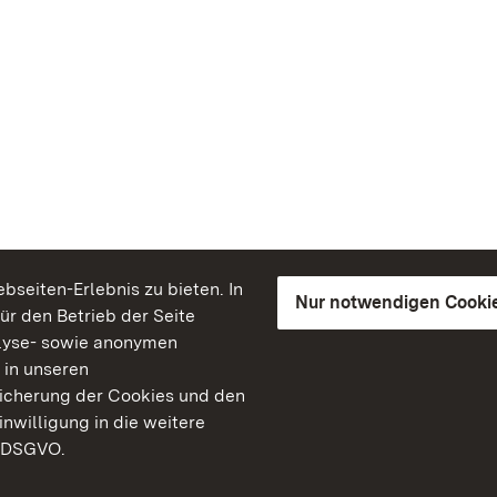
seiten-Erlebnis zu bieten. In
Nur notwendigen Cooki
für den Betrieb der Seite
lyse- sowie anonymen
 in unseren
peicherung der Cookies und den
inwilligung in die weitere
) DSGVO.
Staatliche Schlösser un