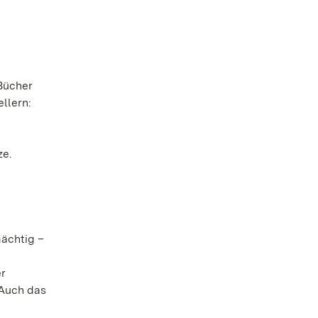
 Bücher
llern:
ze.
mächtig –
er
 Auch das