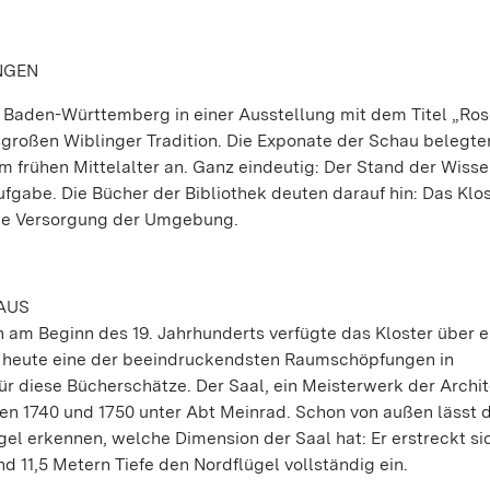
NGEN
n Baden-Württemberg in einer Ausstellung mit dem Titel „Ros
großen Wiblinger Tradition. Die Exponate der Schau belegte
 frühen Mittelalter an. Ganz eindeutig: Der Stand der Wiss
fgabe. Die Bücher der Bibliothek deuten darauf hin: Das Klo
sche Versorgung der Umgebung.
AUS
on am Beginn des 19. Jahrhunderts verfügte das Kloster über 
is heute eine der beeindruckendsten Raumschöpfungen in
r diese Bücherschätze. Der Saal, ein Meisterwerk der Archit
en 1740 und 1750 unter Abt Meinrad. Schon von außen lässt d
el erkennen, welche Dimension der Saal hat: Er erstreckt si
11,5 Metern Tiefe den Nordflügel vollständig ein.