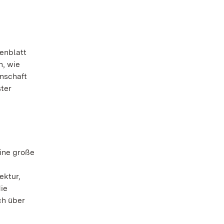
enblatt
n, wie
enschaft
ster
eine große
ektur,
ie
ch über