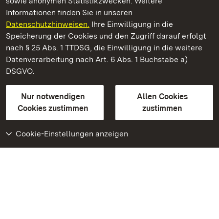
sowie anonymen Statistikzwecken. Weitere
Informationen finden Sie in unseren
Datenschutzhinweisen.
Ihre Einwilligung in die
Staatliche Schlösser und Gärten Baden‑Württemberg
Speicherung der Cookies und den Zugriff darauf erfolgt
nach § 25 Abs. 1 TTDSG, die Einwilligung in die weitere
Staatliche Schlösser und Gärten Baden-Württemberg
Datenverarbeitung nach Art. 6 Abs. 1 Buchstabe a)
DSGVO.
Kontakt
FAQ
Impressum
Datenschutz
Gebärdensprache
Leichte Sprache
Erklärung zur Barrierefreiheit
Nur notwendigen
Allen Cookies
BITV-konform (geprüfte Seiten)
Cookies zustimmen
zustimmen
Cookie-Einstellungen anzeigen
Weiteres
Portal
Monumente
Besuchen Sie uns auf
Facebook
Besuchen Sie uns auf
Instagram
Besuchen Sie uns auf
Youtube