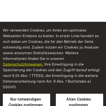
Wir verwenden Cookies, um Ihnen ein optimales
Webseiten-Erlebnis zu bieten. In erster Linie handelt es
Kommen. Staunen. Genießen.
sich dabei um Cookies, die für den Betrieb der Seite
notwendig sind. Zudem nutzen wir Cookies zu Analyse-
sowie anonymen Statistikzwecken. Weitere
Informationen finden Sie in unseren
Datenschutzhinweisen.
Ihre Einwilligung in die
Staatliche Schlösser und Gärten Baden‑Württemberg
Speicherung der Cookies und den Zugriff darauf erfolgt
nach § 25 Abs. 1 TTDSG, die Einwilligung in die weitere
Staatliche Schlösser und Gärten Baden-Württemberg
Datenverarbeitung nach Art. 6 Abs. 1 Buchstabe a)
DSGVO.
Kontakt
FAQ
Impressum
Datenschutz
Gebärdensprache
Leichte Sprache
Erklärung zur Barrierefreiheit
Nur notwendigen
Allen Cookies
BITV-konform (geprüfte Seiten)
Cookies zustimmen
zustimmen