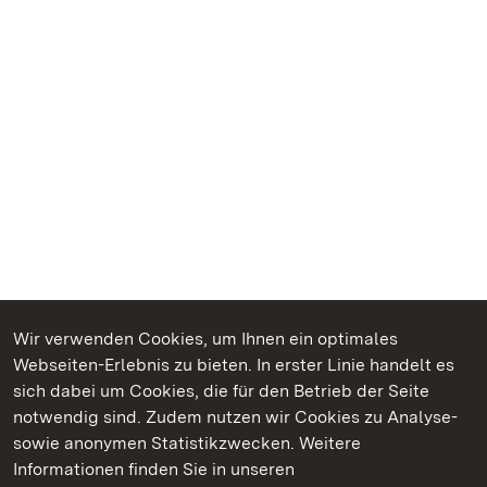
Wir verwenden Cookies, um Ihnen ein optimales
Webseiten-Erlebnis zu bieten. In erster Linie handelt es
Kommen. Staunen. Genießen.
sich dabei um Cookies, die für den Betrieb der Seite
notwendig sind. Zudem nutzen wir Cookies zu Analyse-
sowie anonymen Statistikzwecken. Weitere
Informationen finden Sie in unseren