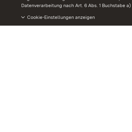
Datenverarbeitung nach Art. 6 Abs. 1 Buchstabe a
Cookie-Einstellungen anzeigen
Staatliche Schlösser und Gärten Baden‑Württemberg