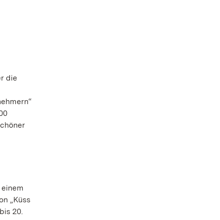
r die
lnehmern“
00
schöner
t einem
ion „Küss
bis 20.