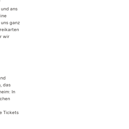
f
 und ans
ine
t uns ganz
reikarten
r wir
und
, das
eim: In
ichen
e Tickets