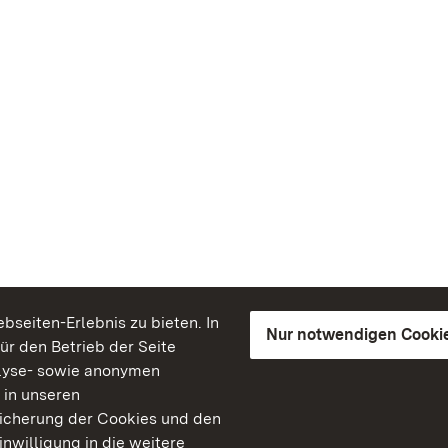
seiten-Erlebnis zu bieten. In
Nur notwendigen Cooki
für den Betrieb der Seite
lyse- sowie anonymen
 in unseren
peicherung der Cookies und den
inwilligung in die weitere