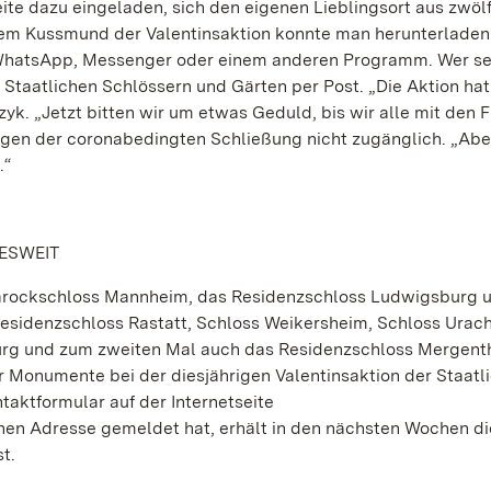
ite dazu eingeladen, sich den eigenen Lieblingsort aus zwöl
dem Kussmund der Valentinsaktion konnte man herunterladen
, WhatsApp, Messenger oder einem anderen Programm. Wer se
n Staatlichen Schlössern und Gärten per Post. „Die Aktion ha
yk. „Jetzt bitten wir um etwas Geduld, bis wir alle mit den F
wegen der coronabedingten Schließung nicht zugänglich. „Abe
.“
ESWEIT
Barockschloss Mannheim, das Residenzschloss Ludwigsburg 
 Residenzschloss Rastatt, Schloss Weikersheim, Schloss Urach
rg und zum zweiten Mal auch das Residenzschloss Mergenth
Monumente bei der diesjährigen Valentinsaktion der Staatl
aktformular auf der Internetseite
nen Adresse gemeldet hat, erhält in den nächsten Wochen di
t.