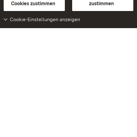
BITV-konform (geprüfte Seiten)
Cookies zustimmen
zustimmen
Cookie-Einstellungen anzeigen
Weiteres
Portal
Monumente
Besuchen Sie uns auf
Facebook
Besuchen Sie uns auf
Instagram
Besuchen Sie uns auf
Youtube
Lernen Sie unsere Apps
kennen
Google Play Store
App Store für iPhone