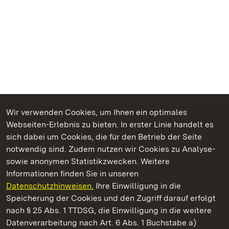
Wir verwenden Cookies, um Ihnen ein optimales
Webseiten-Erlebnis zu bieten. In erster Linie handelt es
Kommen. Staunen. Genießen.
sich dabei um Cookies, die für den Betrieb der Seite
notwendig sind. Zudem nutzen wir Cookies zu Analyse-
sowie anonymen Statistikzwecken. Weitere
Informationen finden Sie in unseren
Datenschutzhinweisen.
Ihre Einwilligung in die
Staatliche Schlösser und Gärten Baden‑Württemberg
Speicherung der Cookies und den Zugriff darauf erfolgt
nach § 25 Abs. 1 TTDSG, die Einwilligung in die weitere
Staatliche Schlösser und Gärten Baden-Württemberg
Datenverarbeitung nach Art. 6 Abs. 1 Buchstabe a)