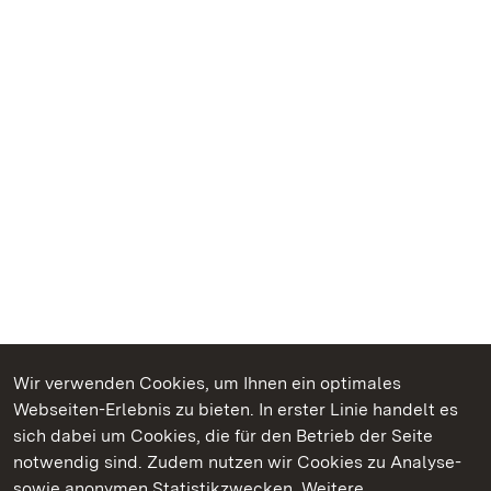
Wir verwenden Cookies, um Ihnen ein optimales
Webseiten-Erlebnis zu bieten. In erster Linie handelt es
Kommen. Staunen. Genießen.
sich dabei um Cookies, die für den Betrieb der Seite
notwendig sind. Zudem nutzen wir Cookies zu Analyse-
sowie anonymen Statistikzwecken. Weitere