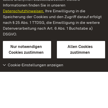
Informationen finden Sie in unseren
Datenschutzhinweisen.
Ihre Einwilligung in die
Staatliche Schlösser und Gärten Baden‑Württemberg
Speicherung der Cookies und den Zugriff darauf erfolgt
nach § 25 Abs. 1 TTDSG, die Einwilligung in die weitere
Staatliche Schlösser und Gärten Baden-Württemberg
Datenverarbeitung nach Art. 6 Abs. 1 Buchstabe a)
DSGVO.
Kontakt
FAQ
Impressum
Datenschutz
Gebärdensprache
Leichte Sprache
Erklärung zur Barrierefreiheit
Nur notwendigen
Allen Cookies
BITV-konform (geprüfte Seiten)
Cookies zustimmen
zustimmen
Cookie-Einstellungen anzeigen
Weiteres
Portal
Monumente
Besuchen Sie uns auf
Facebook
Besuchen Sie uns auf
Instagram
Besuchen Sie uns auf
Youtube