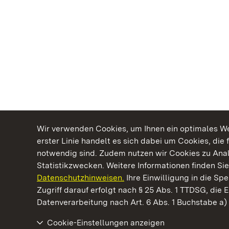
Wir verwenden Cookies, um Ihnen ein optimales Web
erster Linie handelt es sich dabei um Cookies, die 
notwendig sind. Zudem nutzen wir Cookies zu Ana
Statistikzwecken. Weitere Informationen finden Sie
Datenschutzhinweisen.
Ihre Einwilligung in die S
Kommen. Staunen. Genießen.
Zugriff darauf erfolgt nach § 25 Abs. 1 TTDSG, die E
Datenverarbeitung nach Art. 6 Abs. 1 Buchstabe a
Cookie-Einstellungen anzeigen