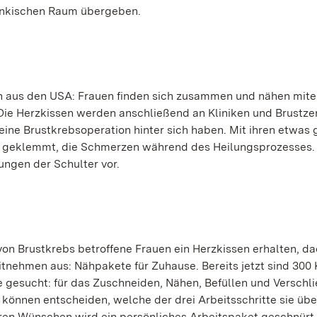
änkischen Raum übergeben.
on aus den USA: Frauen finden sich zusammen und nähen mit
 Die Herzkissen werden anschließend an Kliniken und Brustze
 eine Brustkrebsoperation hinter sich haben. Mit ihren etwas
eln geklemmt, die Schmerzen während des Heilungsprozesses.
ungen der Schulter vor.
von Brustkrebs betroffene Frauen ein Herzkissen erhalten, da
tnehmen aus: Nähpakete für Zuhause. Bereits jetzt sind 300 
e gesucht: für das Zuschneiden, Nähen, Befüllen und Verschl
n, können entscheiden, welche der drei Arbeitsschritte sie ü
ren Wünschen wird ein persönliches Arbeitspaket geschnürt,