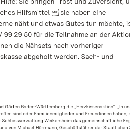
ilfe: Sie bringen Trost und Zuversicht, 
sches Hilfsmittel  sie haben eine
rne näht und etwas Gutes tun möchte, i
 / 99 29 50 für die Teilnahme an der Aktio
nen die Nähsets nach vorheriger
sskasse abgeholt werden. Sach- und
 und Gärten Baden-Württemberg die „Herzkissenaktion“. „In u
roffen sind oder Familienmitglieder und Freundinnen haben, 
 der Schlossverwaltung Weikersheim das gemeinschaftliche 
 und von Michael Hörrmann, Geschäftsführer der Staatlichen