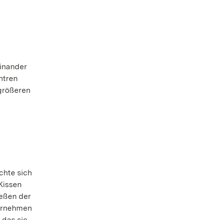
einander
ntren
 größeren
chte sich
Kissen
ießen der
bernehmen
 das sie