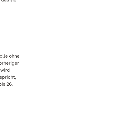
.
olle ohne
orheriger
 wird
pricht,
is 26.