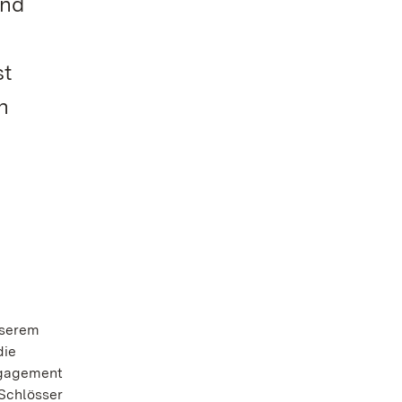
und
st
n
nserem
die
Engagement
 Schlösser