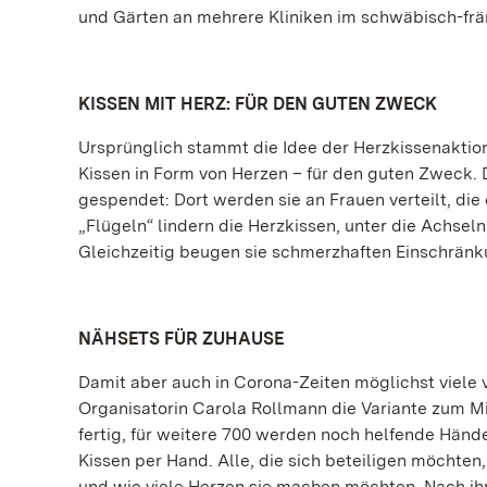
und Gärten an mehrere Kliniken im schwäbisch-fr
KISSEN MIT HERZ: FÜR DEN GUTEN ZWECK
Ursprünglich stammt die Idee der Herzkissenakti
Kissen in Form von Herzen – für den guten Zweck.
gespendet: Dort werden sie an Frauen verteilt, die
„Flügeln“ lindern die Herzkissen, unter die Achs
Gleichzeitig beugen sie schmerzhaften Einschränk
NÄHSETS FÜR ZUHAUSE
Damit aber auch in Corona-Zeiten möglichst viele 
Organisatorin Carola Rollmann die Variante zum Mi
fertig, für weitere 700 werden noch helfende Händ
Kissen per Hand. Alle, die sich beteiligen möchte
und wie viele Herzen sie machen möchten. Nach ih