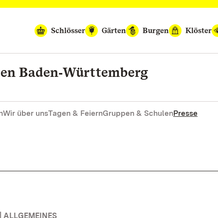
Schlösser
Gärten
Burgen
Klöster
rten Baden‑Württemberg
n
Wir über uns
Tagen & Feiern
Gruppen & Schulen
Presse
| ALLGEMEINES