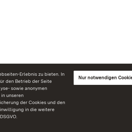
seiten-Erlebnis zu bieten. In
Nur notwendigen Cooki
für den Betrieb der Seite
lyse- sowie anonymen
 in unseren
peicherung der Cookies und den
inwilligung in die weitere
) DSGVO.
Staatliche Schlösser un
Baden-Württemberg