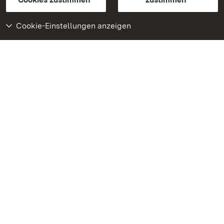
Cookie-Einstellungen anzeigen
Weiteres
Portal
Monumente
Besuchen Sie uns auf
Facebook
Besuchen Sie uns auf
Instagram
Besuchen Sie uns auf
Youtube
Lernen Sie unsere Apps
kennen
Google Play Store
App Store für iPhone