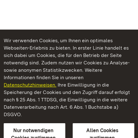
Wir verwenden Cookies, um Ihnen ein optimales
Webseiten-Erlebnis zu bieten. In erster Linie handelt es
Kommen. Staunen. Genießen.
sich dabei um Cookies, die für den Betrieb der Seite
notwendig sind. Zudem nutzen wir Cookies zu Analyse-
sowie anonymen Statistikzwecken. Weitere
Informationen finden Sie in unseren
Datenschutzhinweisen.
Ihre Einwilligung in die
Staatliche Schlösser und Gärten Baden‑Württemberg
Speicherung der Cookies und den Zugriff darauf erfolgt
nach § 25 Abs. 1 TTDSG, die Einwilligung in die weitere
Staatliche Schlösser und Gärten Baden-Württemberg
Datenverarbeitung nach Art. 6 Abs. 1 Buchstabe a)
DSGVO.
Kontakt
FAQ
Impressum
Datenschutz
Gebärdensprache
Leichte Sprache
Erklärung zur Barrierefreiheit
Nur notwendigen
Allen Cookies
BITV-konform (geprüfte Seiten)
Cookies zustimmen
zustimmen