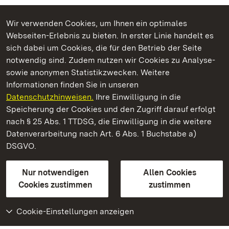
Wir verwenden Cookies, um Ihnen ein optimales
Webseiten-Erlebnis zu bieten. In erster Linie handelt es
Kommen. Staunen. Genießen.
sich dabei um Cookies, die für den Betrieb der Seite
notwendig sind. Zudem nutzen wir Cookies zu Analyse-
sowie anonymen Statistikzwecken. Weitere
Informationen finden Sie in unseren
Datenschutzhinweisen.
Ihre Einwilligung in die
Staatliche Schlösser und Gärten Baden‑Württemberg
Speicherung der Cookies und den Zugriff darauf erfolgt
nach § 25 Abs. 1 TTDSG, die Einwilligung in die weitere
Staatliche Schlösser und Gärten Baden-Württemberg
Datenverarbeitung nach Art. 6 Abs. 1 Buchstabe a)
DSGVO.
Kontakt
FAQ
Impressum
Datenschutz
Gebärdensprache
Leichte Sprache
Erklärung zur Barrierefreiheit
Nur notwendigen
Allen Cookies
BITV-konform (geprüfte Seiten)
Cookies zustimmen
zustimmen
Cookie-Einstellungen anzeigen
Weiteres