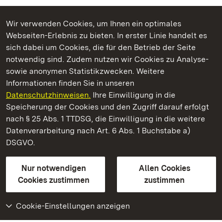
Wir verwenden Cookies, um Ihnen ein optimales
Webseiten-Erlebnis zu bieten. In erster Linie handelt es
Kommen. Staunen. Genießen.
sich dabei um Cookies, die für den Betrieb der Seite
notwendig sind. Zudem nutzen wir Cookies zu Analyse-
sowie anonymen Statistikzwecken. Weitere
Informationen finden Sie in unseren
Datenschutzhinweisen.
Ihre Einwilligung in die
Staatliche Schlösser und Gärten Baden‑Württemberg
Speicherung der Cookies und den Zugriff darauf erfolgt
nach § 25 Abs. 1 TTDSG, die Einwilligung in die weitere
Staatliche Schlösser und Gärten Baden-Württemberg
Datenverarbeitung nach Art. 6 Abs. 1 Buchstabe a)
DSGVO.
Kontakt
FAQ
Impressum
Datenschutz
Gebärdensprache
Leichte Sprache
Erklärung zur Barrierefreiheit
Nur notwendigen
Allen Cookies
BITV-konform (geprüfte Seiten)
Cookies zustimmen
zustimmen
Cookie-Einstellungen anzeigen
Weiteres