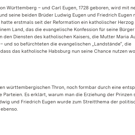
 von Württemberg – und Carl Eugen, 1728 geboren, wird mit n
 und seine beiden Brüder Ludwig Eugen und Friedrich Eugen m
hatte erstmals seit der Reformation ein katholischer Herzog
nem Land, das die evangelische Konfession für seine Bürger
 in den Diensten des katholischen Kaisers, die Mutter Maria 
 – und so befürchteten die evangelischen „Landstände“, die
 dass das katholische Habsburg nun seine Chance nutzen wol
f den württembergischen Thron, noch formbar durch eine ent
 Parteien. Es erklärt, warum man die Erziehung der Prinzen s
udwig und Friedrich Eugen wurde zum Streitthema der politis
, ebenso.