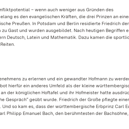
fliktpotential – wenn auch weniger aus Gründen des
gelang es den evangelischen Kräften, die drei Prinzen an eine
tische Preußen. In Potsdam und Berlin residierte Friedrich de
 zu Gast und wurden ausgebildet. Nach heutigen Begriffen e
hern Deutsch, Latein und Mathematik. Dazu kamen die sportli
Reiten.
 Benehmens zu erlernen und ein gewandter Hofmann zu werde
ot hierfür ein anderes Umfeld als der kleine württembergis
n an der königlichen Hoftafel und ihr Hofmeister hatte ausdrü
che Gespräch“ geübt wurde. Friedrich der Große pflegte eine
. Und so kam es, dass der württembergische Erbprinz Carl 
arl Philipp Emanuel Bach, den berühmtesten der Bachsöhne,