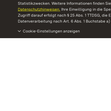
Statistikzwecken. Weitere Informationen finden Sie
Datenschutzhinweisen.
Ihre Einwilligung in die S
Kommen. Staunen. Genießen.
Zugriff darauf erfolgt nach § 25 Abs. 1 TTDSG, die E
Datenverarbeitung nach Art. 6 Abs. 1 Buchstabe a
Cookie-Einstellungen anzeigen
Staatliche Schlösser und Gärten Baden‑Württemberg