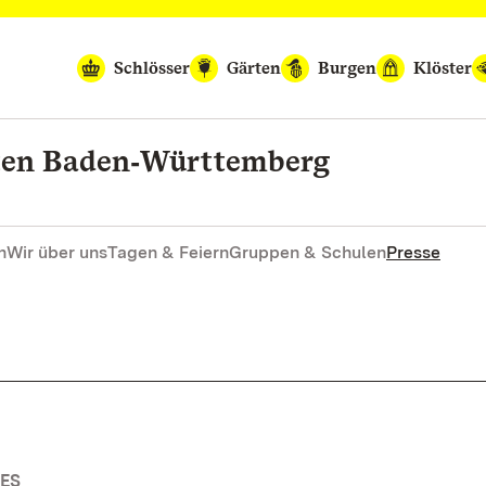
Schlösser
Gärten
Burgen
Klöster
rten Baden‑Württemberg
n
Wir über uns
Tagen & Feiern
Gruppen & Schulen
Presse
ES