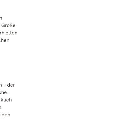
n
r Große.
rhielten
chen
n – der
che.
cklich
n
Eugen