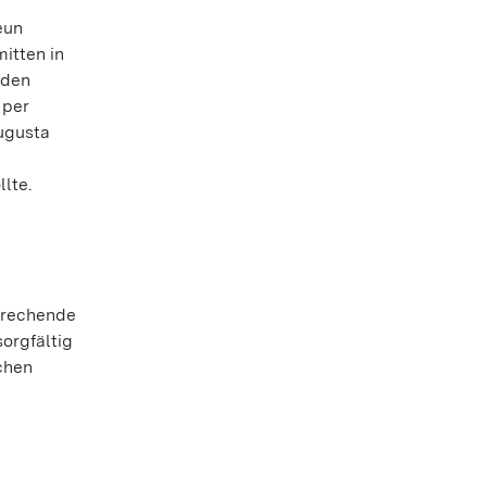
eun
itten in
 den
 per
Augusta
lte.
sprechende
orgfältig
chen