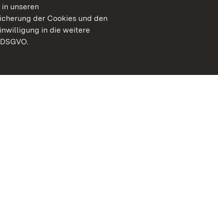
 in unseren
peicherung der Cookies und den
inwilligung in die weitere
) DSGVO.
Staatliche Schlösser un
Baden-Württemberg
Kontakt
FAQ
Impressum
Datenschutz
Gebärdensprache
Leichte Sprache
Erklärung zur Barrierefre
BITV-konform (geprüfte S