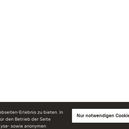
seiten-Erlebnis zu bieten. In
Nur notwendigen Cooki
für den Betrieb der Seite
lyse- sowie anonymen