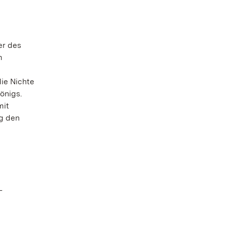
er des
m
ie Nichte
önigs.
mit
eg den
-