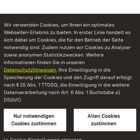
Wir verwenden Cookies, um Ihnen ein optimales
Webseiten-Erlebnis zu bieten. In erster Linie handelt es
Kommen. Staunen. Genießen.
sich dabei um Cookies, die für den Betrieb der Seite
notwendig sind. Zudem nutzen wir Cookies zu Analyse-
sowie anonymen Statistikzwecken. Weitere
Informationen finden Sie in unseren
Datenschutzhinweisen.
Ihre Einwilligung in die
Staatliche Schlösser und Gärten Baden‑Württemberg
Speicherung der Cookies und den Zugriff darauf erfolgt
nach § 25 Abs. 1 TTDSG, die Einwilligung in die weitere
Staatliche Schlösser und Gärten Baden-Württemberg
Datenverarbeitung nach Art. 6 Abs. 1 Buchstabe a)
DSGVO.
Kontakt
FAQ
Impressum
Datenschutz
Gebärdensprache
Leichte Sprache
Erklärung zur Barrierefreiheit
Nur notwendigen
Allen Cookies
BITV-konform (geprüfte Seiten)
Cookies zustimmen
zustimmen
Cookie-Einstellungen anzeigen