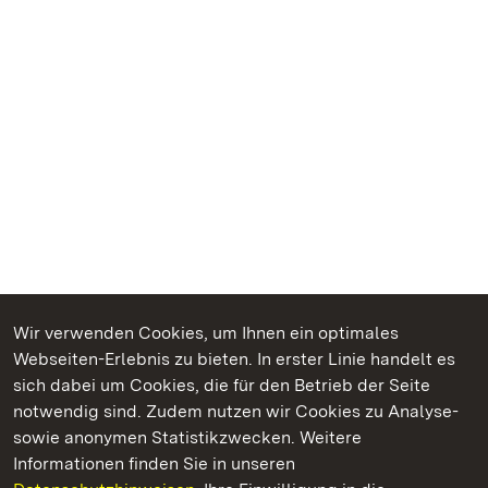
Wir verwenden Cookies, um Ihnen ein optimales
Webseiten-Erlebnis zu bieten. In erster Linie handelt es
Kommen. Staunen. Genießen.
sich dabei um Cookies, die für den Betrieb der Seite
notwendig sind. Zudem nutzen wir Cookies zu Analyse-
sowie anonymen Statistikzwecken. Weitere
Informationen finden Sie in unseren