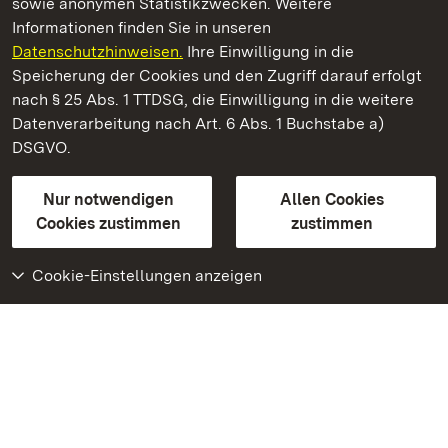
sowie anonymen Statistikzwecken. Weitere
Informationen finden Sie in unseren
Datenschutzhinweisen.
Ihre Einwilligung in die
Staatliche Schlösser und Gärten Baden‑Württemberg
Speicherung der Cookies und den Zugriff darauf erfolgt
nach § 25 Abs. 1 TTDSG, die Einwilligung in die weitere
Staatliche Schlösser und Gärten Baden-Württemberg
Datenverarbeitung nach Art. 6 Abs. 1 Buchstabe a)
DSGVO.
Kontakt
FAQ
Impressum
Datenschutz
Gebärdensprache
Leichte Sprache
Erklärung zur Barrierefreiheit
Nur notwendigen
Allen Cookies
BITV-konform (geprüfte Seiten)
Cookies zustimmen
zustimmen
Cookie-Einstellungen anzeigen
Weiteres
Portal
Monumente
Besuchen Sie uns auf
Facebook
Besuchen Sie uns auf
Instagram
Besuchen Sie uns auf
Youtube