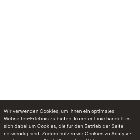
Wir verwenden Cookies, um Ihnen ein optimales
Webseiten-Erlebnis zu bieten. In erster Linie handelt es
Kommen. Staunen. Genießen.
sich dabei um Cookies, die für den Betrieb der Seite
notwendig sind. Zudem nutzen wir Cookies zu Analyse-