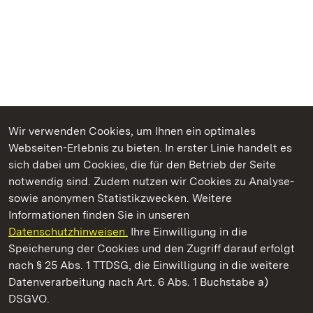
Wir verwenden Cookies, um Ihnen ein optimales
Webseiten-Erlebnis zu bieten. In erster Linie handelt es
Kommen. Staunen. Genießen.
sich dabei um Cookies, die für den Betrieb der Seite
notwendig sind. Zudem nutzen wir Cookies zu Analyse-
sowie anonymen Statistikzwecken. Weitere
Informationen finden Sie in unseren
Datenschutzhinweisen.
Ihre Einwilligung in die
Staatliche Schlösser und Gärten Baden‑Württemberg
Speicherung der Cookies und den Zugriff darauf erfolgt
nach § 25 Abs. 1 TTDSG, die Einwilligung in die weitere
Staatliche Schlösser und Gärten Baden-Württemberg
Datenverarbeitung nach Art. 6 Abs. 1 Buchstabe a)
DSGVO.
Kontakt
FAQ
Impressum
Datenschutz