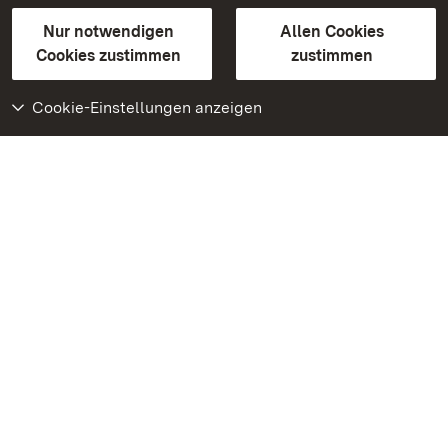
Gebärdensprache
Leichte Sprache
Erklärung zur Barrierefreiheit
Nur notwendigen
Allen Cookies
BITV-konform (geprüfte Seiten)
Cookies zustimmen
zustimmen
Cookie-Einstellungen anzeigen
Weiteres
Portal
Monumente
Besuchen Sie uns auf
Facebook
Besuchen Sie uns auf
Instagram
Besuchen Sie uns auf
Youtube
Lernen Sie unsere Apps
kennen
Google Play Store
App Store für iPhone