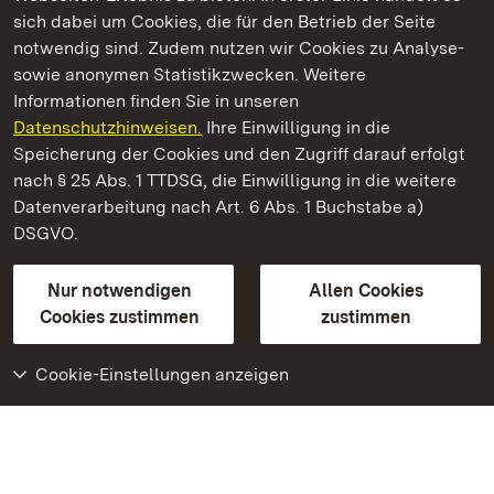
Kommen. Staunen. Genießen.
sich dabei um Cookies, die für den Betrieb der Seite
notwendig sind. Zudem nutzen wir Cookies zu Analyse-
sowie anonymen Statistikzwecken. Weitere
Informationen finden Sie in unseren
Datenschutzhinweisen.
Ihre Einwilligung in die
Staatliche Schlösser und Gärten Baden‑Württemberg
Speicherung der Cookies und den Zugriff darauf erfolgt
nach § 25 Abs. 1 TTDSG, die Einwilligung in die weitere
Staatliche Schlösser und Gärten Baden-Württemberg
Datenverarbeitung nach Art. 6 Abs. 1 Buchstabe a)
DSGVO.
Kontakt
FAQ
Impressum
Datenschutz
Gebärdensprache
Leichte Sprache
Erklärung zur Barrierefreiheit
Nur notwendigen
Allen Cookies
BITV-konform (geprüfte Seiten)
Cookies zustimmen
zustimmen
Cookie-Einstellungen anzeigen
Weiteres
Portal
Monumente
Besuchen Sie uns auf
Facebook