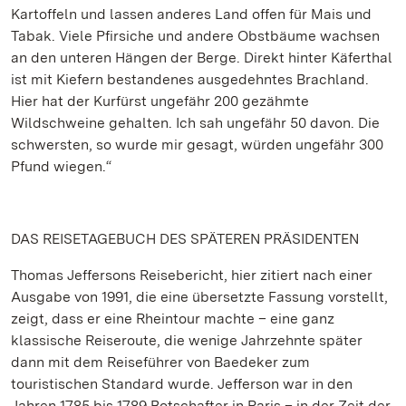
Kartoffeln und lassen anderes Land offen für Mais und
Tabak. Viele Pfirsiche und andere Obstbäume wachsen
an den unteren Hängen der Berge. Direkt hinter Käferthal
ist mit Kiefern bestandenes ausgedehntes Brachland.
Hier hat der Kurfürst ungefähr 200 gezähmte
Wildschweine gehalten. Ich sah ungefähr 50 davon. Die
schwersten, so wurde mir gesagt, würden ungefähr 300
Pfund wiegen.“
DAS REISETAGEBUCH DES SPÄTEREN PRÄSIDENTEN
Thomas Jeffersons Reisebericht, hier zitiert nach einer
Ausgabe von 1991, die eine übersetzte Fassung vorstellt,
zeigt, dass er eine Rheintour machte – eine ganz
klassische Reiseroute, die wenige Jahrzehnte später
dann mit dem Reiseführer von Baedeker zum
touristischen Standard wurde. Jefferson war in den
Jahren 1785 bis 1789 Botschafter in Paris – in der Zeit der