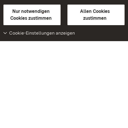
Gebärdensprache
Leichte Sprache
Erklärung zur Barrierefreiheit
Nur notwendigen
Allen Cookies
BITV-konform (geprüfte Seiten)
Cookies zustimmen
zustimmen
Cookie-Einstellungen anzeigen
Weiteres
Portal
Monumente
Besuchen Sie uns auf
Facebook
Besuchen Sie uns auf
Instagram
Besuchen Sie uns auf
Youtube
Lernen Sie unsere Apps
kennen
Google Play Store
App Store für iPhone