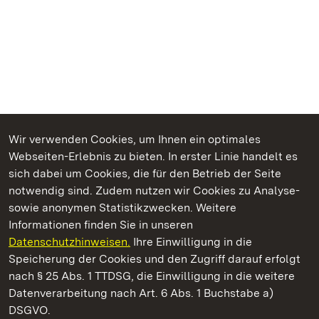
Wir verwenden Cookies, um Ihnen ein optimales
Webseiten-Erlebnis zu bieten. In erster Linie handelt es
Kommen. Staunen. Genießen.
sich dabei um Cookies, die für den Betrieb der Seite
notwendig sind. Zudem nutzen wir Cookies zu Analyse-
sowie anonymen Statistikzwecken. Weitere
Informationen finden Sie in unseren
Datenschutzhinweisen.
Ihre Einwilligung in die
Staatliche Schlösser und Gärten Baden‑Württemberg
Speicherung der Cookies und den Zugriff darauf erfolgt
nach § 25 Abs. 1 TTDSG, die Einwilligung in die weitere
Staatliche Schlösser und Gärten Baden-Württemberg
Datenverarbeitung nach Art. 6 Abs. 1 Buchstabe a)
DSGVO.
Kontakt
FAQ
Impressum
Datenschutz