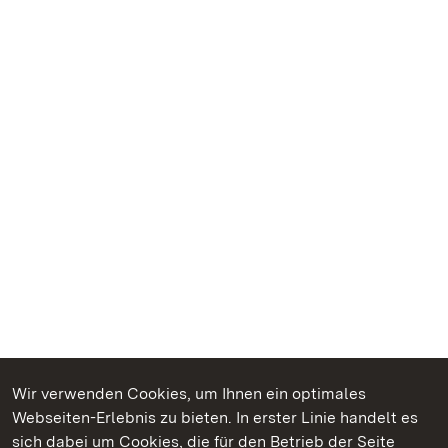
Wir verwenden Cookies, um Ihnen ein optimales
Webseiten-Erlebnis zu bieten. In erster Linie handelt es
Kommen. Staunen. Genießen.
sich dabei um Cookies, die für den Betrieb der Seite