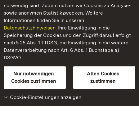
notwendig sind. Zudem nutzen wir Cookies zu Analyse-
sowie anonymen Statistikzwecken. Weitere
Informationen finden Sie in unseren
Datenschutzhinweisen.
Ihre Einwilligung in die
Staatliche Schlösser und Gärten Baden‑Württemberg
Speicherung der Cookies und den Zugriff darauf erfolgt
nach § 25 Abs. 1 TTDSG, die Einwilligung in die weitere
Staatliche Schlösser und Gärten Baden-Württemberg
Datenverarbeitung nach Art. 6 Abs. 1 Buchstabe a)
DSGVO.
Kontakt
FAQ
Impressum
Datenschutz
Gebärdensprache
Leichte Sprache
Erklärung zur Barrierefreiheit
Nur notwendigen
Allen Cookies
BITV-konform (geprüfte Seiten)
Cookies zustimmen
zustimmen
Cookie-Einstellungen anzeigen
Weiteres
Portal
Monumente
Besuchen Sie uns auf
Facebook
Besuchen Sie uns auf
Instagram