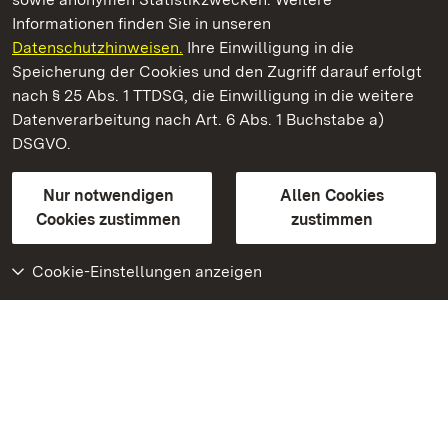
Informationen finden Sie in unseren
Datenschutzhinweisen.
Ihre Einwilligung in die
Staatliche Schlösser und Gärten Baden‑Württemberg
Speicherung der Cookies und den Zugriff darauf erfolgt
nach § 25 Abs. 1 TTDSG, die Einwilligung in die weitere
Staatliche Schlösser und Gärten Baden-Württemberg
Datenverarbeitung nach Art. 6 Abs. 1 Buchstabe a)
DSGVO.
Kontakt
FAQ
Impressum
Datenschutz
Gebärdensprache
Leichte Sprache
Erklärung zur Barrierefreiheit
Nur notwendigen
Allen Cookies
BITV-konform (geprüfte Seiten)
Cookies zustimmen
zustimmen
Cookie-Einstellungen anzeigen
Weiteres
Portal
Monumente
Besuchen Sie uns auf
Facebook
Besuchen Sie uns auf
Instagram
Besuchen Sie uns auf
Youtube