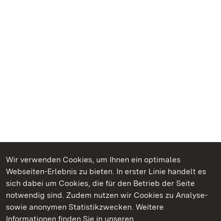
Wir verwenden Cookies, um Ihnen ein optimales
Webseiten-Erlebnis zu bieten. In erster Linie handelt es
Kommen. Staunen. Genießen.
sich dabei um Cookies, die für den Betrieb der Seite
notwendig sind. Zudem nutzen wir Cookies zu Analyse-
sowie anonymen Statistikzwecken. Weitere
Informationen finden Sie in unseren