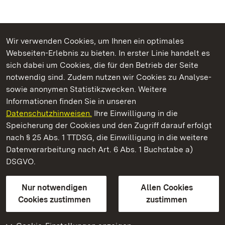
Wir verwenden Cookies, um Ihnen ein optimales
Webseiten-Erlebnis zu bieten. In erster Linie handelt es
Kommen. Staunen. Genießen.
sich dabei um Cookies, die für den Betrieb der Seite
notwendig sind. Zudem nutzen wir Cookies zu Analyse-
sowie anonymen Statistikzwecken. Weitere
Informationen finden Sie in unseren
Datenschutzhinweisen.
Ihre Einwilligung in die
Staatliche Schlösser und Gärten Baden‑Württemberg
Speicherung der Cookies und den Zugriff darauf erfolgt
nach § 25 Abs. 1 TTDSG, die Einwilligung in die weitere
Staatliche Schlösser und Gärten Baden-Württemberg
Datenverarbeitung nach Art. 6 Abs. 1 Buchstabe a)
DSGVO.
Kontakt
FAQ
Impressum
Datenschutz
Gebärdensprache
Leichte Sprache
Erklärung zur Barrierefreiheit
Nur notwendigen
Allen Cookies
BITV-konform (geprüfte Seiten)
Cookies zustimmen
zustimmen