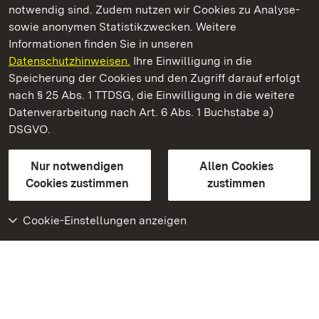
notwendig sind. Zudem nutzen wir Cookies zu Analyse-
sowie anonymen Statistikzwecken. Weitere
Informationen finden Sie in unseren
Datenschutzhinweisen.
Ihre Einwilligung in die
Staatliche Schlösser und Gärten Baden‑Württemberg
Speicherung der Cookies und den Zugriff darauf erfolgt
nach § 25 Abs. 1 TTDSG, die Einwilligung in die weitere
Staatliche Schlösser und Gärten Baden-Württemberg
Datenverarbeitung nach Art. 6 Abs. 1 Buchstabe a)
DSGVO.
Kontakt
FAQ
Impressum
Datenschutz
Gebärdensprache
Leichte Sprache
Erklärung zur Barrierefreiheit
Nur notwendigen
Allen Cookies
BITV-konform (geprüfte Seiten)
Cookies zustimmen
zustimmen
Cookie-Einstellungen anzeigen
Weiteres
Portal
Monumente
Besuchen Sie uns auf
Facebook
Besuchen Sie uns auf
Instagram