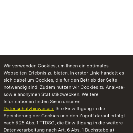
Wir verwenden Cookies, um Ihnen ein optimales
Webseiten-Erlebnis zu bieten. In erster Linie handelt es
Kommen. Staunen. Genießen.
sich dabei um Cookies, die für den Betrieb der Seite
notwendig sind. Zudem nutzen wir Cookies zu Analyse-
sowie anonymen Statistikzwecken. Weitere
Informationen finden Sie in unseren
Datenschutzhinweisen.
Ihre Einwilligung in die
Staatliche Schlösser und Gärten Baden‑Württemberg
Speicherung der Cookies und den Zugriff darauf erfolgt
nach § 25 Abs. 1 TTDSG, die Einwilligung in die weitere
Staatliche Schlösser und Gärten Baden-Württemberg
Datenverarbeitung nach Art. 6 Abs. 1 Buchstabe a)