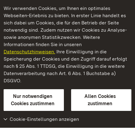
Wir verwenden Cookies, um Ihnen ein optimales
Webseiten-Erlebnis zu bieten. In erster Linie handelt es
Kommen. Staunen. Genießen.
sich dabei um Cookies, die für den Betrieb der Seite
notwendig sind. Zudem nutzen wir Cookies zu Analyse-
sowie anonymen Statistikzwecken. Weitere
Informationen finden Sie in unseren
Datenschutzhinweisen.
Ihre Einwilligung in die
Staatliche Schlösser und Gärten Baden‑Württemberg
Speicherung der Cookies und den Zugriff darauf erfolgt
nach § 25 Abs. 1 TTDSG, die Einwilligung in die weitere
Staatliche Schlösser und Gärten Baden-Württemberg
Datenverarbeitung nach Art. 6 Abs. 1 Buchstabe a)
DSGVO.
Kontakt
FAQ
Impressum
Datenschutz
Gebärdensprache
Leichte Sprache
Erklärung zur Barrierefreiheit
Nur notwendigen
Allen Cookies
BITV-konform (geprüfte Seiten)
Cookies zustimmen
zustimmen
Cookie-Einstellungen anzeigen
Weiteres
Portal
Monumente