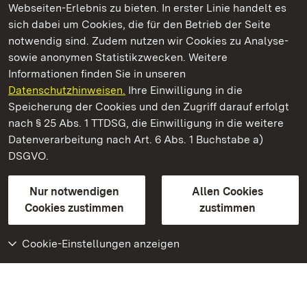
Webseiten-Erlebnis zu bieten. In erster Linie handelt es
Kommen. Staunen. Genießen.
sich dabei um Cookies, die für den Betrieb der Seite
notwendig sind. Zudem nutzen wir Cookies zu Analyse-
sowie anonymen Statistikzwecken. Weitere
Informationen finden Sie in unseren
Datenschutzhinweisen.
Ihre Einwilligung in die
Staatliche Schlösser und Gärten Baden‑Württemberg
Speicherung der Cookies und den Zugriff darauf erfolgt
nach § 25 Abs. 1 TTDSG, die Einwilligung in die weitere
Staatliche Schlösser und Gärten Baden-Württemberg
Datenverarbeitung nach Art. 6 Abs. 1 Buchstabe a)
DSGVO.
Kontakt
FAQ
Impressum
Datenschutz
Gebärdensprache
Leichte Sprache
Erklärung zur Barrierefreiheit
Nur notwendigen
Allen Cookies
BITV-konform (geprüfte Seiten)
Cookies zustimmen
zustimmen
Cookie-Einstellungen anzeigen
Weiteres
Portal
Monumente
Besuchen Sie uns auf
Facebook