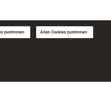
es zustimmen
Allen Cookies zustimmen
d Gärten
Weiteres
Portal
Monumente
Besuchen Sie uns auf Facebook
Besuchen Sie uns auf Instagram
Besuchen Sie uns auf Youtube