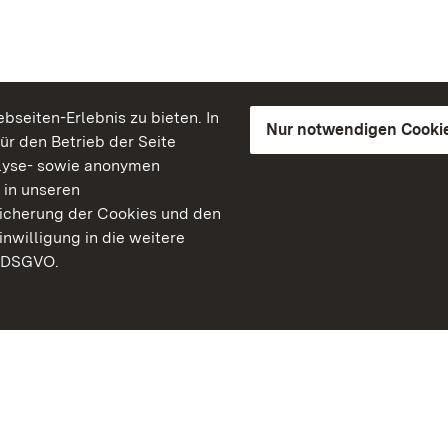
seiten-Erlebnis zu bieten. In
Nur notwendigen Cooki
für den Betrieb der Seite
lyse- sowie anonymen
 in unseren
peicherung der Cookies und den
inwilligung in die weitere
) DSGVO.
Staatliche Schlösser un
Baden-Württemberg
Kontakt
FAQ
Impressum
Datenschutz
Gebärdensprache