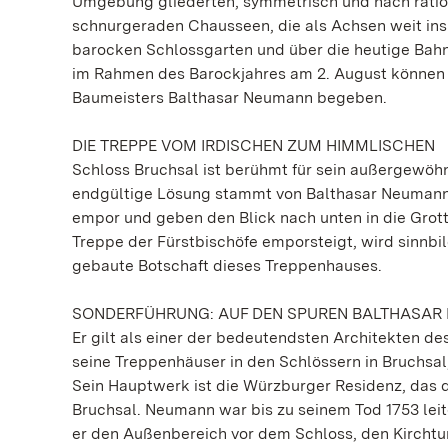
Umgebung gliederten, symmetrisch und nach ration
schnurgeraden Chausseen, die als Achsen weit ins 
barocken Schlossgarten und über die heutige Bahn
im Rahmen des Barockjahres am 2. August können s
Baumeisters Balthasar Neumann begeben.
DIE TREPPE VOM IRDISCHEN ZUM HIMMLISCHEN
Schloss Bruchsal ist berühmt für sein außergewöh
endgültige Lösung stammt von Balthasar Neumann.
empor und geben den Blick nach unten in die Grotte
Treppe der Fürstbischöfe emporsteigt, wird sinnb
gebaute Botschaft dieses Treppenhauses.
SONDERFÜHRUNG: AUF DEN SPUREN BALTHASAR
Er gilt als einer der bedeutendsten Architekten de
seine Treppenhäuser in den Schlössern in Bruchsal
Sein Hauptwerk ist die Würzburger Residenz, das d
Bruchsal. Neumann war bis zu seinem Tod 1753 lei
er den Außenbereich vor dem Schloss, den Kirchtu