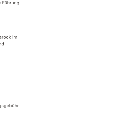
e Führung
n
arock im
nd
ngsgebühr