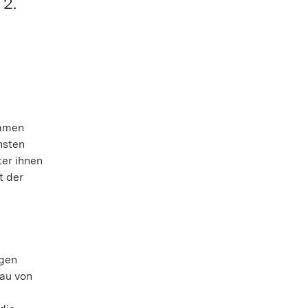
 2.
immen
hsten
ter ihnen
t der
n
igen
Bau von
e