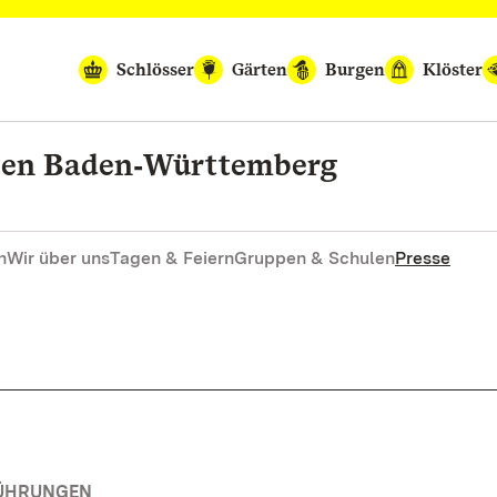
Schlösser
Gärten
Burgen
Klöster
rten Baden‑Württemberg
n
Wir über uns
Tagen & Feiern
Gruppen & Schulen
Presse
FÜHRUNGEN