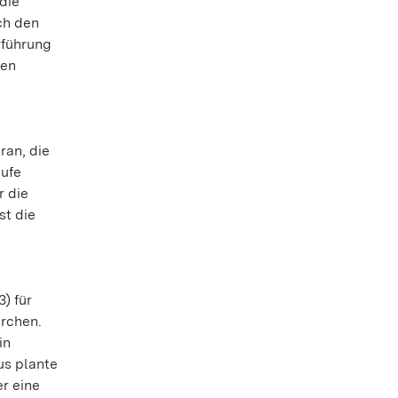
die
ch den
rführung
ßen
ran, die
äufe
r die
st die
) für
irchen.
in
us plante
r eine