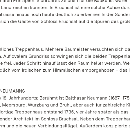
alen Prinzipien. Sichtbares Zeichen für die Baukunst waren 
Land reichen konnten. In Bruchsal ist eine solche Achse dur
trasse hinaus noch heute deutlich zu erkennen.In der Sonde
ich die Gäste von Schloss Bruchsal auf die Spuren des gro
nliches Treppenhaus. Mehrere Baumeister versuchten sich da
 Auf ovalem Grundriss schwingen sich die beiden Treppenl
 frei. Jeder Schritt hinauf lässt den Raum heller werden. We
ildlich vom Irdischen zum Himmlischen emporgehoben – das i
 NEUMANNS
s 18. Jahrhunderts: Berühmt ist Balthasar Neumann (1687–1753
, Meersburg, Würzburg und Brühl, aber auch für zahlreiche K
ortige Treppenhaus entstand 1735, vier Jahre später als das 
tender Architekt im Schloss Bruchsal. Neben dem Treppenha
rm und die neuen Verbindungsflügel. Außerdem konzipierte e