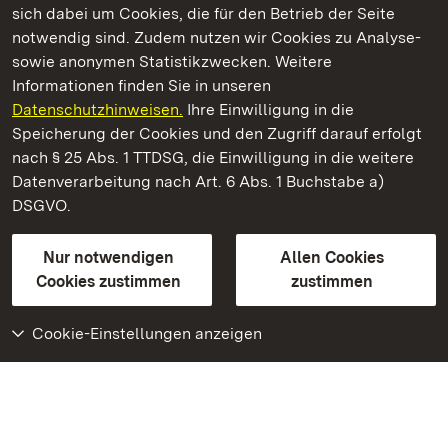
sich dabei um Cookies, die für den Betrieb der Seite
notwendig sind. Zudem nutzen wir Cookies zu Analyse-
sowie anonymen Statistikzwecken. Weitere
Informationen finden Sie in unseren
Datenschutzhinweisen.
Ihre Einwilligung in die
Staatliche Schlösser und Gärten Baden‑Württemberg
Speicherung der Cookies und den Zugriff darauf erfolgt
nach § 25 Abs. 1 TTDSG, die Einwilligung in die weitere
Staatliche Schlösser und Gärten Baden-Württemberg
Datenverarbeitung nach Art. 6 Abs. 1 Buchstabe a)
DSGVO.
Kontakt
FAQ
Impressum
Datenschutz
Gebärdensprache
Leichte Sprache
Erklärung zur Barrierefreiheit
Nur notwendigen
Allen Cookies
BITV-konform (geprüfte Seiten)
Cookies zustimmen
zustimmen
Cookie-Einstellungen anzeigen
Weiteres
Portal
Monumente
Besuchen Sie uns auf
Facebook
Besuchen Sie uns auf