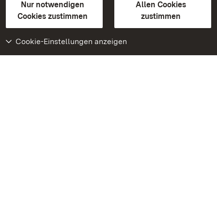
Erklärung zur Barrierefreiheit
Nur notwendigen
Allen Cookies
BITV-konform (geprüfte Seiten)
Cookies zustimmen
zustimmen
Cookie-Einstellungen anzeigen
Weiteres
Portal
Monumente
Besuchen Sie uns auf
Facebook
Besuchen Sie uns auf
Instagram
Besuchen Sie uns auf
Youtube
Lernen Sie unsere Apps
kennen
Google Play Store
App Store für iPhone