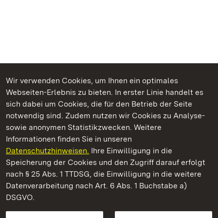
Wir verwenden Cookies, um Ihnen ein optimales
Webseiten-Erlebnis zu bieten. In erster Linie handelt es
Kommen. Staunen. Genießen.
sich dabei um Cookies, die für den Betrieb der Seite
notwendig sind. Zudem nutzen wir Cookies zu Analyse-
sowie anonymen Statistikzwecken. Weitere
Informationen finden Sie in unseren
Datenschutzhinweisen.
Ihre Einwilligung in die
Staatliche Schlösser und Gärten Baden‑Württemberg
Speicherung der Cookies und den Zugriff darauf erfolgt
nach § 25 Abs. 1 TTDSG, die Einwilligung in die weitere
Staatliche Schlösser und Gärten Baden-Württemberg
Datenverarbeitung nach Art. 6 Abs. 1 Buchstabe a)
DSGVO.
Kontakt
FAQ
Impressum
Datenschutz
Gebärdensprache
Leichte Sprache