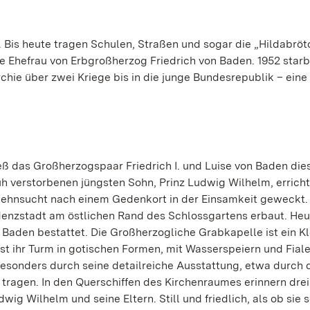
. Bis heute tragen Schulen, Straßen und sogar die „Hildabrö
e Ehefrau von Erbgroßherzog Friedrich von Baden. 1952 starb 
chie über zwei Kriege bis in die junge Bundesrepublik – eine
eß das Großherzogspaar Friedrich I. und Luise von Baden die
üh verstorbenen jüngsten Sohn, Prinz Ludwig Wilhelm, erricht
e Sehnsucht nach einem Gedenkort in der Einsamkeit geweckt
denzstadt am östlichen Rand des Schlossgartens erbaut. Heu
 Baden bestattet. Die Großherzogliche Grabkapelle ist ein K
 ist ihr Turm in gotischen Formen, mit Wasserspeiern und Fial
onders durch seine detailreiche Ausstattung, etwa durch d
tragen. In den Querschiffen des Kirchenraumes erinnern drei
g Wilhelm und seine Eltern. Still und friedlich, als ob sie s