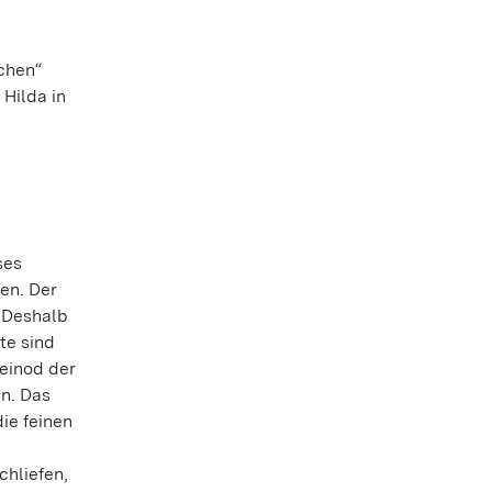
tchen“
Hilda in
ses
en. Der
. Deshalb
te sind
leinod der
en. Das
ie feinen
chliefen,