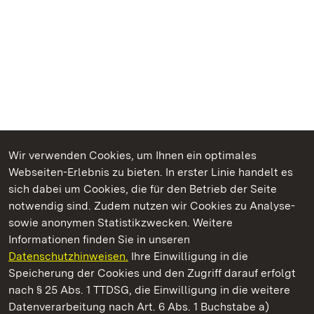
Wir verwenden Cookies, um Ihnen ein optimales
Webseiten-Erlebnis zu bieten. In erster Linie handelt es
Kommen. Staunen. Genießen.
sich dabei um Cookies, die für den Betrieb der Seite
notwendig sind. Zudem nutzen wir Cookies zu Analyse-
sowie anonymen Statistikzwecken. Weitere
Informationen finden Sie in unseren
Datenschutzhinweisen.
Ihre Einwilligung in die
Staatliche Schlösser und Gärten Baden‑Württemberg
Speicherung der Cookies und den Zugriff darauf erfolgt
nach § 25 Abs. 1 TTDSG, die Einwilligung in die weitere
Staatliche Schlösser und Gärten Baden-Württemberg
Datenverarbeitung nach Art. 6 Abs. 1 Buchstabe a)