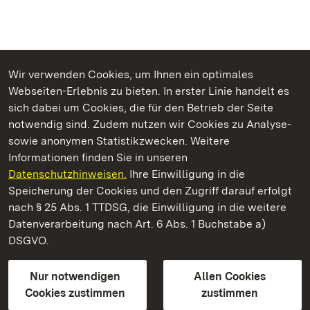
Wir verwenden Cookies, um Ihnen ein optimales
Webseiten-Erlebnis zu bieten. In erster Linie handelt es
Kommen. Staunen. Genießen.
sich dabei um Cookies, die für den Betrieb der Seite
notwendig sind. Zudem nutzen wir Cookies zu Analyse-
sowie anonymen Statistikzwecken. Weitere
Informationen finden Sie in unseren
Datenschutzhinweisen.
Ihre Einwilligung in die
Staatliche Schlösser und Gärten Baden‑Württemberg
Speicherung der Cookies und den Zugriff darauf erfolgt
nach § 25 Abs. 1 TTDSG, die Einwilligung in die weitere
Staatliche Schlösser und Gärten Baden-Württemberg
Datenverarbeitung nach Art. 6 Abs. 1 Buchstabe a)
DSGVO.
Kontakt
FAQ
Impressum
Datenschutz
Gebärdensprache
Leichte Sprache
Erklärung zur Barrierefreiheit
Nur notwendigen
Allen Cookies
BITV-konform (geprüfte Seiten)
Cookies zustimmen
zustimmen